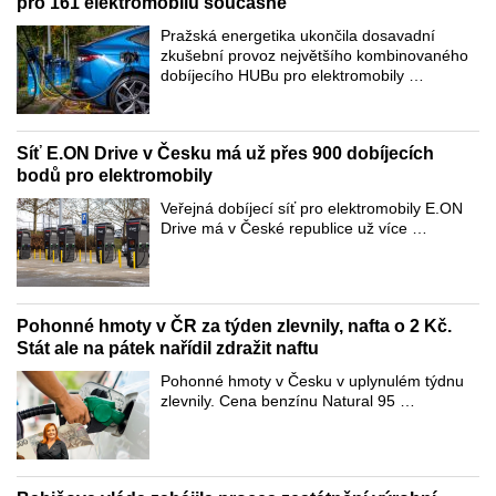
pro 161 elektromobilů současně
Pražská energetika ukončila dosavadní
zkušební provoz největšího kombinovaného
dobíjecího HUBu pro elektromobily …
Síť E.ON Drive v Česku má už přes 900 dobíjecích
bodů pro elektromobily
Veřejná dobíjecí síť pro elektromobily E.ON
Drive má v České republice už více …
Pohonné hmoty v ČR za týden zlevnily, nafta o 2 Kč.
Stát ale na pátek nařídil zdražit naftu
Pohonné hmoty v Česku v uplynulém týdnu
zlevnily. Cena benzínu Natural 95 …