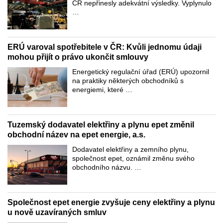
ČR nepřinesly adekvátní výsledky. Vyplynulo
…
ERÚ varoval spotřebitele v ČR: Kvůli jednomu údaji
mohou přijít o právo ukončit smlouvy
Energetický regulační úřad (ERÚ) upozornil
na praktiky některých obchodníků s
energiemi, které …
Tuzemský dodavatel elektřiny a plynu epet změnil
obchodní název na epet energie, a.s.
Dodavatel elektřiny a zemního plynu,
společnost epet, oznámil změnu svého
obchodního názvu. …
Společnost epet energie zvyšuje ceny elektřiny a plynu
u nově uzavíraných smluv