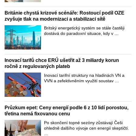
Británie chystá krizové scénáře: Rostoucí podíl OZE
zvyšuje tlak na modernizaci a stabilizaci sítě
Britský energetický systém se stále častěji
dostává do paradoxní situace, kdy v …
Inovací tarifů chce ERÚ ušetřit až 3 miliardy korun
ročně z regulovaných plateb
Inovací tarifní struktury na hladinách VN a
VVN a zefektivněním využití soustav …
Průzkum epet: Ceny energií podle 6 z 10 lidí porostou,
třetina nemá fixovanou cenu
Po skončení topné sezóny zůstávají Češi
ohledně dalšího vývoje cen energií skeptičtí.
…