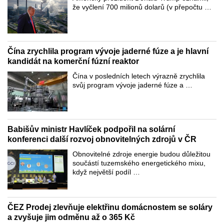
že vyčlení 700 milionů dolarů (v přepočtu …
Čína zrychlila program vývoje jaderné fúze a je hlavní
kandidát na komerční fúzní reaktor
Čína v posledních letech výrazně zrychlila
svůj program vývoje jaderné fúze a …
Babišův ministr Havlíček podpořil na solární
konferenci další rozvoj obnovitelných zdrojů v ČR
Obnovitelné zdroje energie budou důležitou
součástí tuzemského energetického mixu,
když největší podíl …
ČEZ Prodej zlevňuje elektřinu domácnostem se soláry
a zvyšuje jim odměnu až o 365 Kč