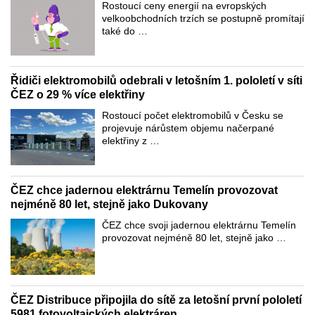
Rostoucí ceny energií na evropských
velkoobchodních trzích se postupně promítají
také do …
Řidiči elektromobilů odebrali v letošním 1. pololetí v síti
ČEZ o 29 % více elektřiny
Rostoucí počet elektromobilů v Česku se
projevuje nárůstem objemu načerpané
elektřiny z …
ČEZ chce jadernou elektrárnu Temelín provozovat
nejméně 80 let, stejně jako Dukovany
ČEZ chce svoji jadernou elektrárnu Temelín
provozovat nejméně 80 let, stejně jako …
ČEZ Distribuce připojila do sítě za letošní první pololetí
5981 fotovoltaických elektráren