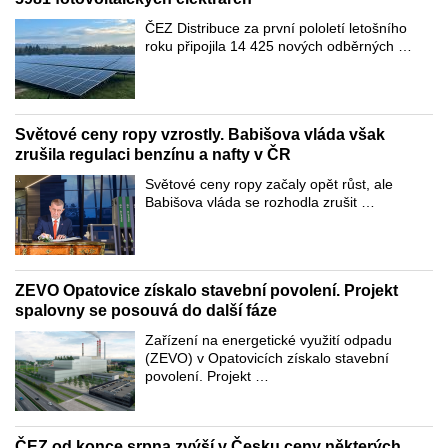
ČEZ Distribuce za první pololetí letošního
roku připojila 14 425 nových odběrných …
Světové ceny ropy vzrostly. Babišova vláda však
zrušila regulaci benzínu a nafty v ČR
Světové ceny ropy začaly opět růst, ale
Babišova vláda se rozhodla zrušit …
ZEVO Opatovice získalo stavební povolení. Projekt
spalovny se posouvá do další fáze
Zařízení na energetické využití odpadu
(ZEVO) v Opatovicích získalo stavební
povolení. Projekt …
ČEZ od konce srpna zvýší v Česku ceny některých