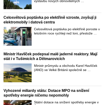
výstavbu nových obnovitelných …
Celosvětová poptávka po elektřině vzroste, zvyšují ji
elektromobily i datová centra
Celosvětová poptávka po elektřině poroste v
letošním roce rychleji než loni, přestože …
Ministr Havlíček podepsal malé jaderné reaktory. Mají
stát i v Tušimicích a Dětmarovicích
Ministr průmyslu a obchodu Karel Havlíček
(ANO) ve Velké Británii společně se …
Vyhozené miliardy státu: Dotace MPO na snížení
spotřeby energie ničemu nepomohly
Státní dotace na snížení spotřeby energie v