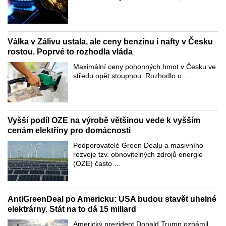
Válka v Zálivu ustala, ale ceny benzínu i nafty v Česku
rostou. Poprvé to rozhodla vláda
Maximální ceny pohonných hmot v Česku ve
středu opět stoupnou. Rozhodlo o …
Vyšší podíl OZE na výrobě většinou vede k vyšším
cenám elektřiny pro domácnosti
Podporovatelé Green Dealu a masivního
rozvoje tzv. obnovitelných zdrojů energie
(OZE) často …
AntiGreenDeal po Americku: USA budou stavět uhelné
elektrárny. Stát na to dá 15 miliard
Americký prezident Donald Trump oznámil,