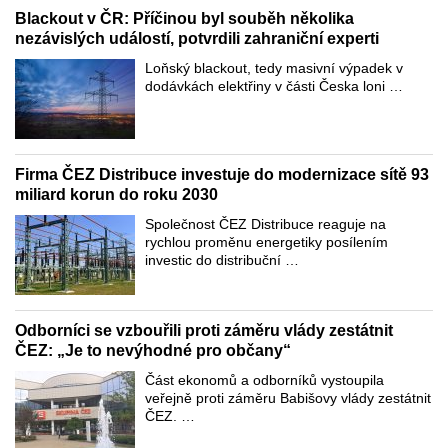
Blackout v ČR: Příčinou byl souběh několika
nezávislých událostí, potvrdili zahraniční experti
Loňský blackout, tedy masivní výpadek v
dodávkách elektřiny v části Česka loni …
Firma ČEZ Distribuce investuje do modernizace sítě 93
miliard korun do roku 2030
Společnost ČEZ Distribuce reaguje na
rychlou proměnu energetiky posílením
investic do distribuční …
Odborníci se vzbouřili proti záměru vlády zestátnit
ČEZ: „Je to nevýhodné pro občany“
Část ekonomů a odborníků vystoupila
veřejně proti záměru Babišovy vlády zestátnit
ČEZ. …