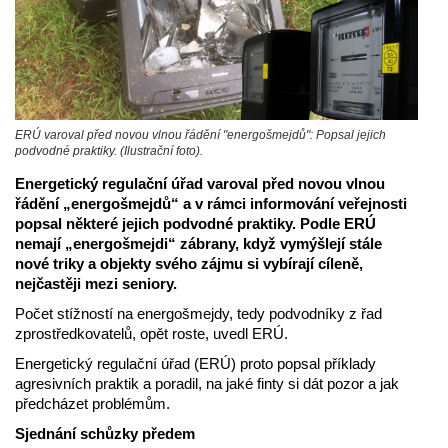
ERÚ varoval před novou vlnou řádění "energošmejdů": Popsal jejich
podvodné praktiky. (Ilustrační foto).
Energetický regulační úřad varoval před novou vlnou
řádění „energošmejdů“ a v rámci informování veřejnosti
popsal některé jejich podvodné praktiky. Podle ERÚ
nemají „energošmejdi“ zábrany, když vymýšlejí stále
nové triky a objekty svého zájmu si vybírají cíleně,
nejčastěji mezi seniory.
Počet stížností na energošmejdy, tedy podvodníky z řad
zprostředkovatelů, opět roste, uvedl ERÚ.
Energetický regulační úřad (ERÚ) proto popsal příklady
agresivních praktik a poradil, na jaké finty si dát pozor a jak
předcházet problémům.
Sjednání schůzky předem