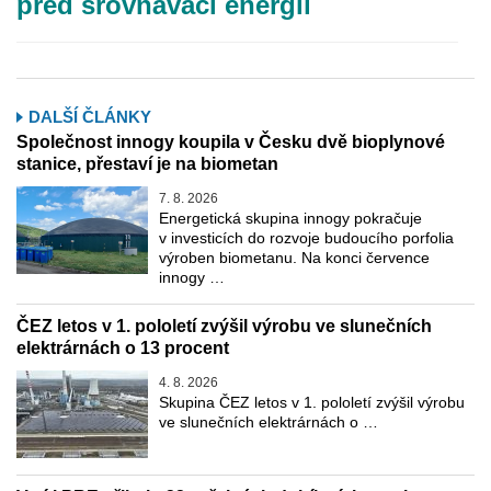
před srovnávači energií
DALŠÍ ČLÁNKY
Společnost innogy koupila v Česku dvě bioplynové
stanice, přestaví je na biometan
7. 8. 2026
Energetická skupina innogy pokračuje
v investicích do rozvoje budoucího porfolia
výroben biometanu. Na konci července
innogy …
ČEZ letos v 1. pololetí zvýšil výrobu ve slunečních
elektrárnách o 13 procent
4. 8. 2026
Skupina ČEZ letos v 1. pololetí zvýšil výrobu
ve slunečních elektrárnách o …