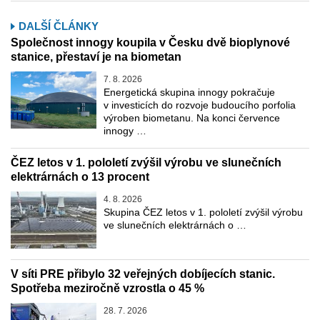
DALŠÍ ČLÁNKY
Společnost innogy koupila v Česku dvě bioplynové
stanice, přestaví je na biometan
7. 8. 2026
Energetická skupina innogy pokračuje
v investicích do rozvoje budoucího porfolia
výroben biometanu. Na konci července
innogy …
ČEZ letos v 1. pololetí zvýšil výrobu ve slunečních
elektrárnách o 13 procent
4. 8. 2026
Skupina ČEZ letos v 1. pololetí zvýšil výrobu
ve slunečních elektrárnách o …
V síti PRE přibylo 32 veřejných dobíjecích stanic.
Spotřeba meziročně vzrostla o 45 %
28. 7. 2026