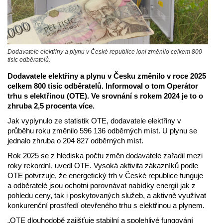
Dodavatele elektřiny a plynu v České republice loni změnilo celkem 800
tisíc odběratelů.
Dodavatele elektřiny a plynu v Česku změnilo v roce 2025
celkem 800 tisíc odběratelů. Informoval o tom Operátor
trhu s elektřinou (OTE). Ve srovnání s rokem 2024 je to o
zhruba 2,5 procenta více.
Jak vyplynulo ze statistik OTE, dodavatele elektřiny v
průběhu roku změnilo 596 136 odběrných míst. U plynu se
jednalo zhruba o 204 827 odběrných míst.
Rok 2025 se z hlediska počtu změn dodavatele zařadil mezi
roky rekordní, uvedl OTE. Vysoká aktivita zákazníků podle
OTE potvrzuje, že energetický trh v České republice funguje
a odběratelé jsou ochotni porovnávat nabídky energií jak z
pohledu ceny, tak i poskytovaných služeb, a aktivně využívat
konkurenční prostředí otevřeného trhu s elektřinou a plynem.
„OTE dlouhodobě zajišťuje stabilní a spolehlivé fungování