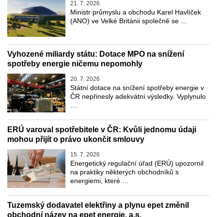
21. 7. 2026
Ministr průmyslu a obchodu Karel Havlíček
(ANO) ve Velké Británii společně se …
Vyhozené miliardy státu: Dotace MPO na snížení
spotřeby energie ničemu nepomohly
20. 7. 2026
Státní dotace na snížení spotřeby energie v
ČR nepřinesly adekvátní výsledky. Vyplynulo
…
ERÚ varoval spotřebitele v ČR: Kvůli jednomu údaji
mohou přijít o právo ukončit smlouvy
15. 7. 2026
Energetický regulační úřad (ERÚ) upozornil
na praktiky některých obchodníků s
energiemi, které …
Tuzemský dodavatel elektřiny a plynu epet změnil
obchodní název na epet energie, a.s.