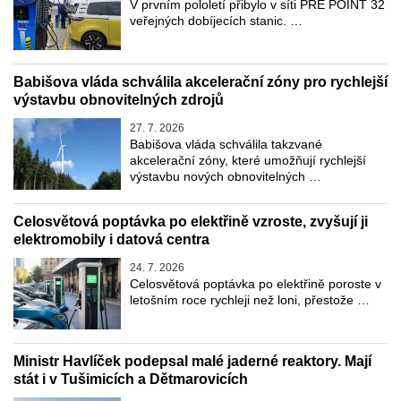
V prvním pololetí přibylo v síti PRE POINT 32
veřejných dobíjecích stanic. …
Babišova vláda schválila akcelerační zóny pro rychlejší
výstavbu obnovitelných zdrojů
27. 7. 2026
Babišova vláda schválila takzvané
akcelerační zóny, které umožňují rychlejší
výstavbu nových obnovitelných …
Celosvětová poptávka po elektřině vzroste, zvyšují ji
elektromobily i datová centra
24. 7. 2026
Celosvětová poptávka po elektřině poroste v
letošním roce rychleji než loni, přestože …
Ministr Havlíček podepsal malé jaderné reaktory. Mají
stát i v Tušimicích a Dětmarovicích