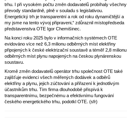
trhu. I při vysokém počtu změn dodavatelů probíhaly všechny
převody standardně, plně v souladu s legislativou.
Energetický trh je transparentní a rok od roku dynamičtější a
my jsme na tento vývoj připraveni,“ zdůraznil místopředseda
představenstva OTE Igor Chemišinec.
Na konci roku 2025 bylo v informačních systémech OTE
evidováno více než 6,3 milionu odběrných míst elektřiny
připojených k české elektrizační soustavě a téměř 2,8 milionu
odběrných míst plynu napojených na českou plynárenskou
soustavu.
Kromě změn dodavatelů operátor trhu společnost OTE také
zajišťuje evidenci všech měřených dodávek a odběrů
elektřiny a plynu, jejich zúčtování a přiřazení k jednotlivým
účastníkům trhu. Tím firma dlouhodobě přispívá k
transparentnímu, bezpečnému a efektivnímu fungování
českého energetického trhu, podotkl OTE. (sfr)