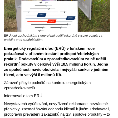
ERÚ loni obchodníkům s energiemi udělil rekordně vysoké pokuty za
praktiky proti spotřebitelům.
Energetický regulační úřad (ERÚ) v loňském roce
pokračoval v přísném trestání protispotřebitelských
praktik. Dodavatelům a zprostředkovatelům za ně udělil
rekordní pokuty v celkové výši 18,5 milionu korun. Jedna
ze společností navíc obdržela i nejvyšší sankci v jediném
řízení, a to ve výši 6 milionů Kč.
Zároveň přibylo podnětů na kontrolu energetických
zprostředkovatelů.
Informoval o tom ERÚ.
Nevystavená vyúčtování, nevyřízené reklamace, nevrácené
přeplatky, znemožňování odchodu klientů k jinému dodavateli,
protiprávní převádění zákazníků na tzv. spotové produkty – to