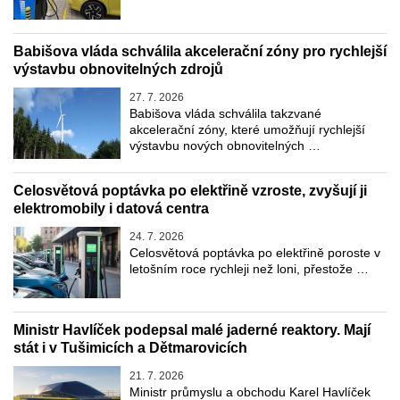
Babišova vláda schválila akcelerační zóny pro rychlejší
výstavbu obnovitelných zdrojů
27. 7. 2026
Babišova vláda schválila takzvané
akcelerační zóny, které umožňují rychlejší
výstavbu nových obnovitelných …
Celosvětová poptávka po elektřině vzroste, zvyšují ji
elektromobily i datová centra
24. 7. 2026
Celosvětová poptávka po elektřině poroste v
letošním roce rychleji než loni, přestože …
Ministr Havlíček podepsal malé jaderné reaktory. Mají
stát i v Tušimicích a Dětmarovicích
21. 7. 2026
Ministr průmyslu a obchodu Karel Havlíček