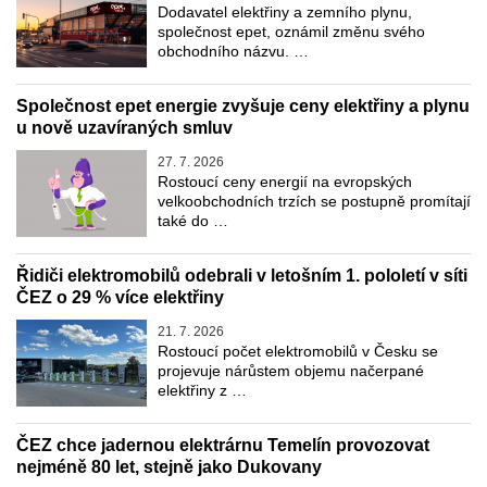
Dodavatel elektřiny a zemního plynu,
společnost epet, oznámil změnu svého
obchodního názvu. …
Společnost epet energie zvyšuje ceny elektřiny a plynu
u nově uzavíraných smluv
27. 7. 2026
Rostoucí ceny energií na evropských
velkoobchodních trzích se postupně promítají
také do …
Řidiči elektromobilů odebrali v letošním 1. pololetí v síti
ČEZ o 29 % více elektřiny
21. 7. 2026
Rostoucí počet elektromobilů v Česku se
projevuje nárůstem objemu načerpané
elektřiny z …
ČEZ chce jadernou elektrárnu Temelín provozovat
nejméně 80 let, stejně jako Dukovany