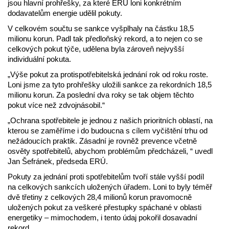
jsou hlavní prohřešky, za které ERÚ loni konkrétním
dodavatelům energie udělil pokuty.
V celkovém součtu se sankce vyšplhaly na částku 18,5
milionu korun. Padl tak předloňský rekord, a to nejen co se
celkových pokut týče, udělena byla zároveň nejvyšší
individuální pokuta.
„Výše pokut za protispotřebitelská jednání rok od roku roste.
Loni jsme za tyto prohřešky uložili sankce za rekordních 18,5
milionu korun. Za poslední dva roky se tak objem těchto
pokut více než zdvojnásobil.“
„Ochrana spotřebitele je jednou z našich prioritních oblastí, na
kterou se zaměříme i do budoucna s cílem vyčištění trhu od
nežádoucích praktik. Zásadní je rovněž prevence včetně
osvěty spotřebitelů, abychom problémům předcházeli, “ uvedl
Jan Šefránek, předseda ERÚ.
Pokuty za jednání proti spotřebitelům tvoří stále vyšší podíl
na celkových sankcích uložených úřadem. Loni to byly téměř
dvě třetiny z celkových 28,4 milionů korun pravomocně
uložených pokut za veškeré přestupky spáchané v oblasti
energetiky – mimochodem, i tento údaj pokořil dosavadní
rekord.