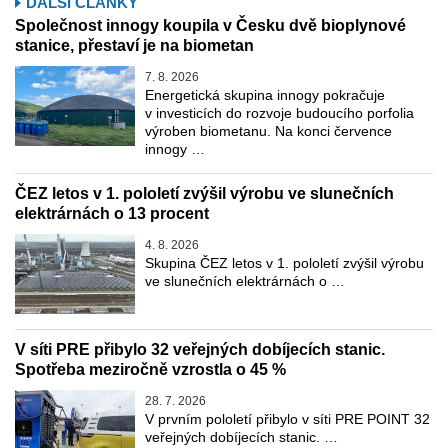
DALŠÍ ČLÁNKY
Společnost innogy koupila v Česku dvě bioplynové
stanice, přestaví je na biometan
7. 8. 2026
Energetická skupina innogy pokračuje
v investicích do rozvoje budoucího porfolia
výroben biometanu. Na konci července
innogy …
ČEZ letos v 1. pololetí zvýšil výrobu ve slunečních
elektrárnách o 13 procent
4. 8. 2026
Skupina ČEZ letos v 1. pololetí zvýšil výrobu
ve slunečních elektrárnách o …
V síti PRE přibylo 32 veřejných dobíjecích stanic.
Spotřeba meziročně vzrostla o 45 %
28. 7. 2026
V prvním pololetí přibylo v síti PRE POINT 32
veřejných dobíjecích stanic. …