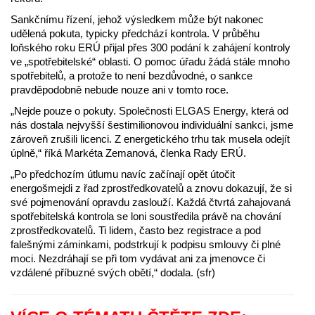
Sankčnímu řízení, jehož výsledkem může být nakonec
udělená pokuta, typicky předchází kontrola. V průběhu
loňského roku ERÚ přijal přes 300 podání k zahájení kontroly
ve „spotřebitelské“ oblasti. O pomoc úřadu žádá stále mnoho
spotřebitelů, a protože to není bezdůvodné, o sankce
pravděpodobně nebude nouze ani v tomto roce.
„Nejde pouze o pokuty. Společnosti ELGAS Energy, která od
nás dostala nejvyšší šestimilionovou individuální sankci, jsme
zároveň zrušili licenci. Z energetického trhu tak musela odejít
úplně,“ říká Markéta Zemanová, členka Rady ERÚ.
„Po předchozím útlumu navíc začínají opět útočit
energošmejdi z řad zprostředkovatelů a znovu dokazují, že si
své pojmenování opravdu zaslouží. Každá čtvrtá zahajovaná
spotřebitelská kontrola se loni soustředila právě na chování
zprostředkovatelů. Ti lidem, často bez registrace a pod
falešnými záminkami, podstrkují k podpisu smlouvy či plné
moci. Nezdráhají se při tom vydávat ani za jmenovce či
vzdálené příbuzné svých obětí,“ dodala. (sfr)