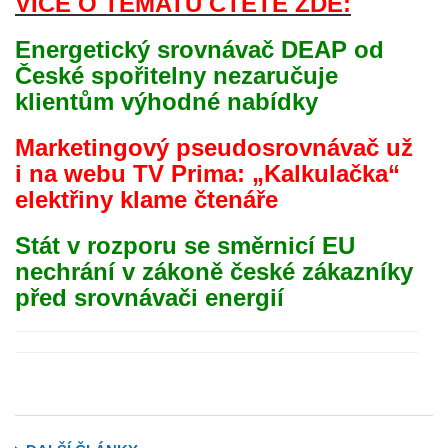
VÍCE O TÉMATU ČTĚTE ZDE:
Energetický srovnávač DEAP od
České spořitelny nezaručuje
klientům výhodné nabídky
Marketingový pseudosrovnávač už
i na webu TV Prima: „Kalkulačka“
elektřiny klame čtenáře
Stát v rozporu se směrnicí EU
nechrání v zákoně české zákazníky
před srovnávači energií