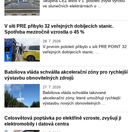
Skupina ČEZ letos v 1. pololetí zvýšil výrobu
ve slunečních elektrárnách o …
V síti PRE přibylo 32 veřejných dobíjecích stanic.
Spotřeba meziročně vzrostla o 45 %
28. 7. 2026
V prvním pololetí přibylo v síti PRE POINT 32
veřejných dobíjecích stanic. …
Babišova vláda schválila akcelerační zóny pro rychlejší
výstavbu obnovitelných zdrojů
27. 7. 2026
Babišova vláda schválila takzvané
akcelerační zóny, které umožňují rychlejší
výstavbu nových obnovitelných …
Celosvětová poptávka po elektřině vzroste, zvyšují ji
elektromobily i datová centra