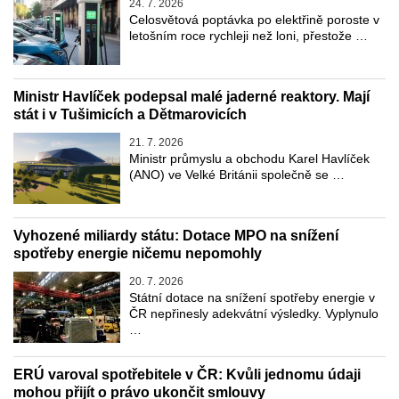
24. 7. 2026
Celosvětová poptávka po elektřině poroste v
letošním roce rychleji než loni, přestože …
Ministr Havlíček podepsal malé jaderné reaktory. Mají
stát i v Tušimicích a Dětmarovicích
21. 7. 2026
Ministr průmyslu a obchodu Karel Havlíček
(ANO) ve Velké Británii společně se …
Vyhozené miliardy státu: Dotace MPO na snížení
spotřeby energie ničemu nepomohly
20. 7. 2026
Státní dotace na snížení spotřeby energie v
ČR nepřinesly adekvátní výsledky. Vyplynulo
…
ERÚ varoval spotřebitele v ČR: Kvůli jednomu údaji
mohou přijít o právo ukončit smlouvy