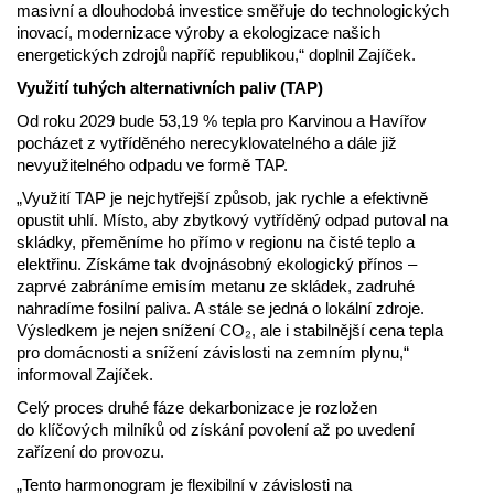
masivní a dlouhodobá investice směřuje do technologických
inovací, modernizace výroby a ekologizace našich
energetických zdrojů napříč republikou,“ doplnil Zajíček.
Využití tuhých alternativních paliv (TAP)
Od roku 2029 bude 53,19 % tepla pro Karvinou a Havířov
pocházet z vytříděného nerecyklovatelného a dále již
nevyužitelného odpadu ve formě TAP.
„Využití TAP je nejchytřejší způsob, jak rychle a efektivně
opustit uhlí. Místo, aby zbytkový vytříděný odpad putoval na
skládky, přeměníme ho přímo v regionu na čisté teplo a
elektřinu. Získáme tak dvojnásobný ekologický přínos –
zaprvé zabráníme emisím metanu ze skládek, zadruhé
nahradíme fosilní paliva. A stále se jedná o lokální zdroje.
Výsledkem je nejen snížení CO₂, ale i stabilnější cena tepla
pro domácnosti a snížení závislosti na zemním plynu,“
informoval Zajíček.
Celý proces druhé fáze dekarbonizace je rozložen
do klíčových milníků od získání povolení až po uvedení
zařízení do provozu.
„Tento harmonogram je flexibilní v závislosti na