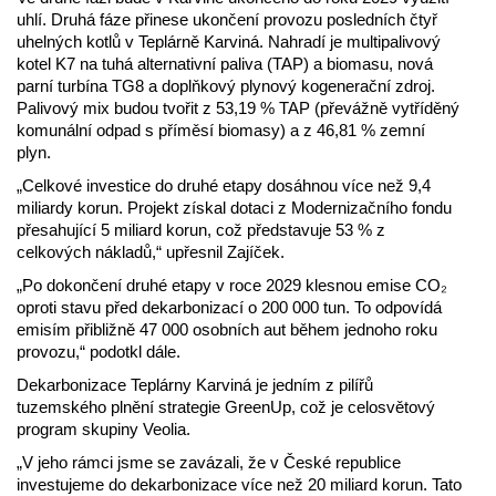
uhlí. Druhá fáze přinese ukončení provozu posledních čtyř
uhelných kotlů v Teplárně Karviná. Nahradí je multipalivový
kotel K7 na tuhá alternativní paliva (TAP) a biomasu, nová
parní turbína TG8 a doplňkový plynový kogenerační zdroj.
Palivový mix budou tvořit z 53,19 % TAP (převážně vytříděný
komunální odpad s příměsí biomasy) a z 46,81 % zemní
plyn.
„Celkové investice do druhé etapy dosáhnou více než 9,4
miliardy korun. Projekt získal dotaci z Modernizačního fondu
přesahující 5 miliard korun, což představuje 53 % z
celkových nákladů,“ upřesnil Zajíček.
„Po dokončení druhé etapy v roce 2029 klesnou emise CO₂
oproti stavu před dekarbonizací o 200 000 tun. To odpovídá
emisím přibližně 47 000 osobních aut během jednoho roku
provozu,“ podotkl dále.
Dekarbonizace Teplárny Karviná je jedním z pilířů
tuzemského plnění strategie GreenUp, což je celosvětový
program skupiny Veolia.
„V jeho rámci jsme se zavázali, že v České republice
investujeme do dekarbonizace více než 20 miliard korun. Tato