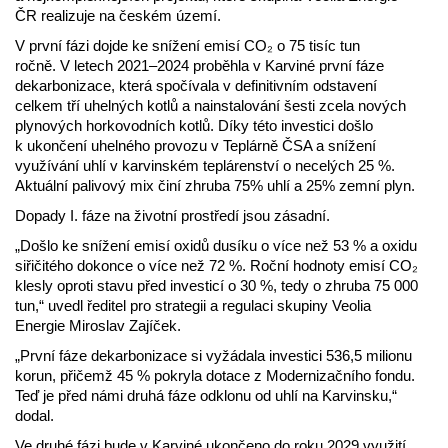
ČR realizuje na českém území.
V první fázi dojde ke snížení emisí CO₂ o 75 tisíc tun
ročně. V letech 2021–2024 proběhla v Karviné první fáze
dekarbonizace, která spočívala v definitivním odstavení
celkem tří uhelných kotlů a nainstalování šesti zcela nových
plynových horkovodních kotlů. Díky této investici došlo
k ukončení uhelného provozu v Teplárně ČSA a snížení
využívání uhlí v karvinském teplárenství o necelých 25 %.
Aktuální palivový mix činí zhruba 75% uhlí a 25% zemní plyn.
Dopady I. fáze na životní prostředí jsou zásadní.
„Došlo ke snížení emisí oxidů dusíku o více než 53 % a oxidu
siřičitého dokonce o více než 72 %. Roční hodnoty emisí CO₂
klesly oproti stavu před investicí o 30 %, tedy o zhruba 75 000
tun,“ uvedl ředitel pro strategii a regulaci skupiny Veolia
Energie Miroslav Zajíček.
„První fáze dekarbonizace si vyžádala investici 536,5 milionu
korun, přičemž 45 % pokryla dotace z Modernizačního fondu.
Teď je před námi druhá fáze odklonu od uhlí na Karvinsku,“
dodal.
Ve druhé fázi bude v Karviné ukončeno do roku 2029 využití