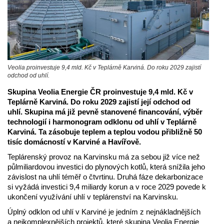
Veolia proinvestuje 9,4 mld. Kč v Teplárně Karviná. Do roku 2029 zajistí
odchod od uhlí.
Skupina Veolia Energie ČR proinvestuje 9,4 mld. Kč v
Teplárně Karviná. Do roku 2029 zajistí její odchod od
uhlí. Skupina má již pevně stanovené financování, výběr
technologií i harmonogram odklonu od uhlí v Teplárně
Karviná. Ta zásobuje teplem a teplou vodou přibližně 50
tisíc domácností v Karviné a Havířově.
Teplárenský provoz na Karvinsku má za sebou již více než
půlmiliardovou investici do plynových kotlů, která snížila jeho
závislost na uhlí téměř o čtvrtinu. Druhá fáze dekarbonizace
si vyžádá investici 9,4 miliardy korun a v roce 2029 povede k
ukončení využívání uhlí v teplárenství na Karvinsku.
Úplný odklon od uhlí v Karviné je jedním z nejnákladnějších
a nejkomplexnějších projektů, které skupina Veolia Energie