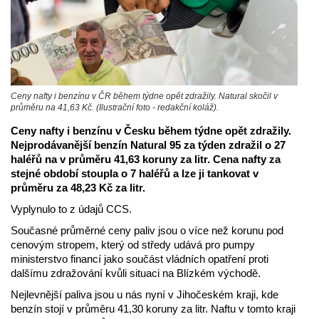
Ceny nafty i benzínu v ČR během týdne opět zdražily. Natural skočil v
průměru na 41,63 Kč. (Ilustrační foto - redakční koláž).
Ceny nafty i benzínu v Česku během týdne opět zdražily.
Nejprodávanější benzín Natural 95 za týden zdražil o 27
haléřů na v průměru 41,63 koruny za litr. Cena nafty za
stejné období stoupla o 7 haléřů a lze ji tankovat v
průměru za 48,23 Kč za litr.
Vyplynulo to z údajů CCS.
Současné průměrné ceny paliv jsou o více než korunu pod
cenovým stropem, který od středy udává pro pumpy
ministerstvo financí jako součást vládních opatření proti
dalšímu zdražování kvůli situaci na Blízkém východě.
Nejlevnější paliva jsou u nás nyní v Jihočeském kraji, kde
benzín stojí v průměru 41,30 koruny za litr. Naftu v tomto kraji