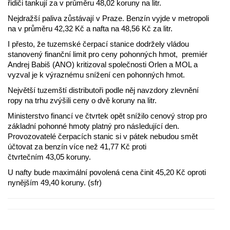
řidiči tankují za v průměru 48,02 koruny na litr.
Nejdražší paliva zůstávají v Praze. Benzín vyjde v metropoli
na v průměru 42,32 Kč a nafta na 48,56 Kč za litr.
I přesto, že tuzemské čerpací stanice dodržely vládou
stanovený finanční limit pro ceny pohonných hmot, premiér
Andrej Babiš (ANO) kritizoval společnosti Orlen a MOL a
vyzval je k výraznému snížení cen pohonných hmot.
Největší tuzemští distributoři podle něj navzdory zlevnění
ropy na trhu zvýšili ceny o dvě koruny na litr.
Ministerstvo financí ve čtvrtek opět snížilo cenový strop pro
základní pohonné hmoty platný pro následující den.
Provozovatelé čerpacích stanic si v pátek nebudou smět
účtovat za benzín více než 41,77 Kč proti
čtvrtečním 43,05 koruny.
U nafty bude maximální povolená cena činit 45,20 Kč oproti
nynějším 49,40 koruny. (sfr)