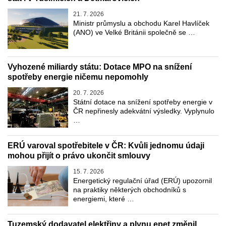
21. 7. 2026
Ministr průmyslu a obchodu Karel Havlíček
(ANO) ve Velké Británii společně se …
Vyhozené miliardy státu: Dotace MPO na snížení
spotřeby energie ničemu nepomohly
20. 7. 2026
Státní dotace na snížení spotřeby energie v
ČR nepřinesly adekvátní výsledky. Vyplynulo
…
ERÚ varoval spotřebitele v ČR: Kvůli jednomu údaji
mohou přijít o právo ukončit smlouvy
15. 7. 2026
Energetický regulační úřad (ERÚ) upozornil
na praktiky některých obchodníků s
energiemi, které …
Tuzemský dodavatel elektřiny a plynu epet změnil