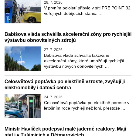
28. 7. 2026
V prvním pololetí přibylo v síti PRE POINT 32
veřejných dobíjecích stanic. …
Babišova vláda schválila akcelerační zóny pro rychlejší
výstavbu obnovitelných zdrojů
27. 7. 2026
Babišova vláda schválila takzvané
akcelerační zóny, které umožňují rychlejší
výstavbu nových obnovitelných …
Celosvětová poptávka po elektřině vzroste, zvyšují ji
elektromobily i datová centra
24. 7. 2026
Celosvětová poptávka po elektřině poroste v
letošním roce rychleji než loni, přestože …
Ministr Havlíček podepsal malé jaderné reaktory. Mají
stát i v Tušimicích a Dětmarovicích