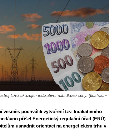
ástroj ERÚ ukazující indikativní nabídkové ceny. (Ilustrační
 vesměs pochválili vytvoření tzv. Indikativního
edávno přišel Energetický regulační úřad (ERÚ).
itelům usnadnit orientaci na energetickém trhu v