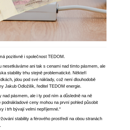
ímá pozitivně i společnost TEDOM.
rhu nesetkáváme ani tak s cenami nad tímto pásmem, ale
a stability trhu stejně problematické. Někteří
ídkách, jdou pod své náklady, což není dlouhodobě
rmy Jakub Odložilík, ředitel TEDOM energie.
y nad pásmem, ale i ty pod ním a důsledně na ně
 že podnákladové ceny mohou na první pohled působit
y i trh bývají velmi nepříjemné.“
žování stability a férového prostředí na obou stranách
.