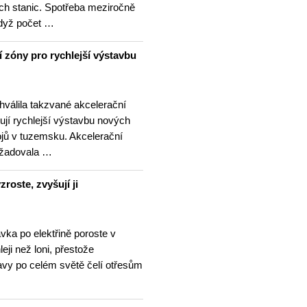
ích stanic. Spotřeba meziročně
když počet …
í zóny pro rychlejší výstavbu
hválila takzvané akcelerační
ují rychlejší výstavbu nových
ojů v tuzemsku. Akcelerační
ožadovala …
roste, zvyšují ji
vka po elektřině poroste v
eji než loni, přestože
avy po celém světě čelí otřesům