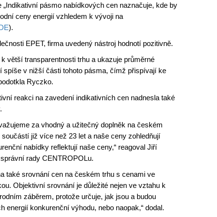
e „Indikativní pásmo nabídkových cen naznačuje, kde by
dní ceny energií vzhledem k vývoji na
ZDE
).
čnosti EPET, firma uvedený nástroj hodnotí pozitivně.
á k větší transparentnosti trhu a ukazuje průměrné
spíše v nižší části tohoto pásma, čímž přispívají ke
 podotkla Ryczko.
í reakci na zavedení indikativních cen nadnesla také
.
važujeme za vhodný a užitečný doplněk na českém
oučástí již více než 23 let a naše ceny zohledňují
enční nabídky reflektují naše ceny,“ reagoval Jiří
en správní rady CENTROPOLu.
a také srovnání cen na českém trhu s cenami ve
u. Objektivní srovnání je důležité nejen ve vztahu k
árodním záběrem, protože určuje, jak jsou a budou
 energií konkurenční výhodu, nebo naopak,“ dodal.