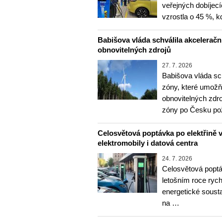
veřejných dobíjec
vzrostla o 45 %, 
Babišova vláda schválila akceleračn
obnovitelných zdrojů
27. 7. 2026
Babišova vláda sc
zóny, které umožň
obnovitelných zdr
zóny po Česku p
Celosvětová poptávka po elektřině vz
elektromobily i datová centra
24. 7. 2026
Celosvětová poptá
letošním roce rychl
energetické soust
na …