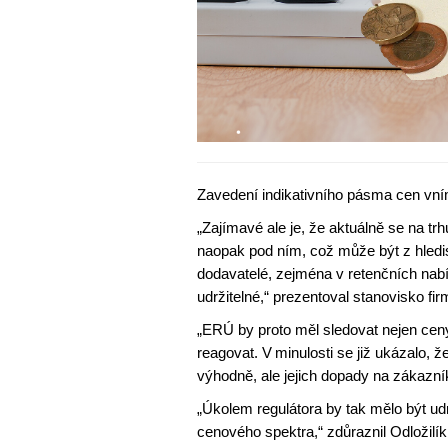
Zavedení indikativního pásma cen vn
„Zajímavé ale je, že aktuálně se na t
naopak pod ním, což může být z hledisk
dodavatelé, zejména v retenčních nab
udržitelné,“ prezentoval stanovisko fi
„ERÚ by proto měl sledovat nejen cen
reagovat. V minulosti se již ukázalo,
výhodně, ale jejich dopady na zákazník
„Úkolem regulátora by tak mělo být udr
cenového spektra,“ zdůraznil Odložilík