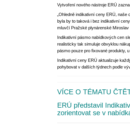
Vytvoření nového nástroje ERÚ zazna
„Ohledně indikativní ceny ERÚ, naše c
byla by to taková i bez indikativní ce
mluvčí Pražské plynárenské Miroslav
Indikativní pásmo nabídkových cen sl
realisticky tak simuluje obvyklou náku
pásmo pouze pro fixované produkty, u 
Indikativní ceny ERÚ aktualizuje každý
pohybovat v dalších týdnech podle výv
VÍCE O TÉMATU ČTĚT
ERÚ představil Indikati
zorientovat se v nabíd