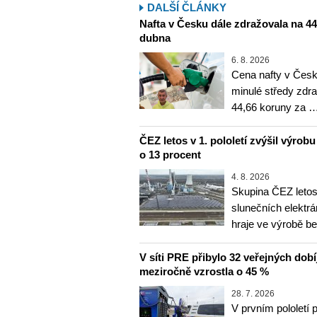
DALŠÍ ČLÁNKY
Nafta v Česku dále zdražovala na 44,6
dubna
6. 8. 2026
Cena nafty v Česk
minulé středy zdra
44,66 koruny za 
ČEZ letos v 1. pololetí zvýšil výrob
o 13 procent
4. 8. 2026
Skupina ČEZ letos 
slunečních elektrá
hraje ve výrobě b
V síti PRE přibylo 32 veřejných dobí
meziročně vzrostla o 45 %
28. 7. 2026
V prvním pololetí 