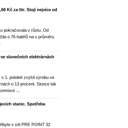
6 Kč za litr. Stojí nejvíce od
u pokračovala v růstu. Od
žila o 76 haléřů na v průměru
…
u ve slunečních elektrárnách
v 1. pololetí zvýšil výrobu ve
rnách o 13 procent. Slunce tak
ezemisní …
jecích stanic. Spotřeba
přibylo v síti PRE POINT 32