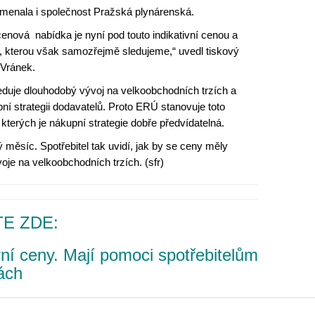
menala i společnost Pražská plynárenská.
enová nabídka je nyní pod touto indikativní cenou a
ny, kterou však samozřejmě sledujeme,“ uvedl tiskový
 Vránek.
eduje dlouhodobý vývoj na velkoobchodních trzích a
pní strategii dodavatelů. Proto ERÚ stanovuje toto
kterých je nákupní strategie dobře předvídatelná.
 měsíc. Spotřebitel tak uvidí, jak by se ceny měly
oje na velkoobchodních trzích. (sfr)
E ZDE:
vní ceny. Mají pomoci spotřebitelům
kách