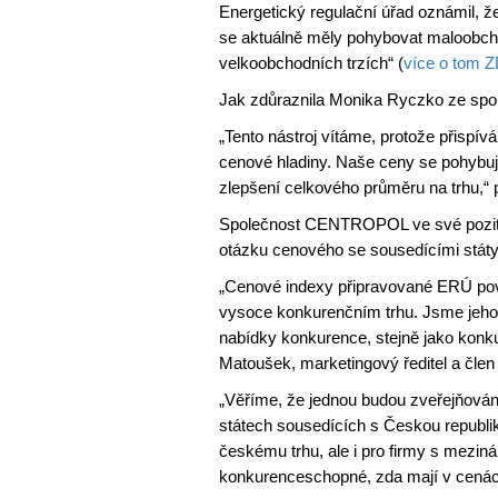
Energetický regulační úřad oznámil, ž
se aktuálně měly pohybovat maloobcho
velkoobchodních trzích“ (
více o tom 
Jak zdůraznila Monika Ryczko ze spole
„Tento nástroj vítáme, protože přispív
cenové hladiny. Naše ceny se pohybují 
zlepšení celkového průměru na trhu,“
Společnost CENTROPOL ve své pozitivn
otázku cenového se sousedícími státy
„Cenové indexy připravované ERÚ po
vysoce konkurenčním trhu. Jsme jeho s
nabídky konkurence, stejně jako konkur
Matoušek, marketingový ředitel a čl
„Věříme, že jednou budou zveřejňován
státech sousedících s Českou republiko
českému trhu, ale i pro firmy s mezin
konkurenceschopné, zda mají v cenách