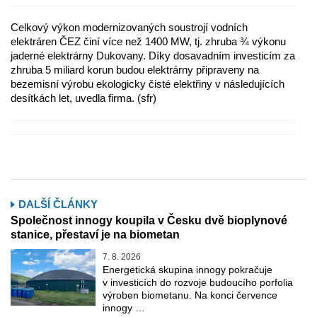
Celkový výkon modernizovaných soustrojí vodních
elektráren ČEZ činí více než 1400 MW, tj. zhruba ¾ výkonu
jaderné elektrárny Dukovany. Díky dosavadním investicím za
zhruba 5 miliard korun budou elektrárny připraveny na
bezemisní výrobu ekologicky čisté elektřiny v následujících
desítkách let, uvedla firma. (sfr)
DALŠÍ ČLÁNKY
Společnost innogy koupila v Česku dvě bioplynové
stanice, přestaví je na biometan
7. 8. 2026
Energetická skupina innogy pokračuje
v investicích do rozvoje budoucího porfolia
výroben biometanu. Na konci července
innogy …