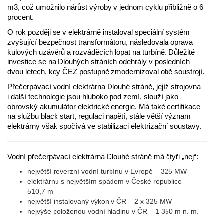
m3, což umožnilo nárůst výroby v jednom cyklu přibližně o 6
procent.
O rok později se v elektrárně instaloval speciální systém
zvyšující bezpečnost transformátoru, následovala oprava
kulových uzávěrů a rozváděcích lopat na turbíně. Důležité
investice se na Dlouhých stráních odehrály v posledních
dvou letech, kdy ČEZ postupně zmodernizoval obě soustrojí.
Přečerpávací vodní elektrárna Dlouhé stráně, jejíž strojovna
i další technologie jsou hluboko pod zemí, slouží jako
obrovský akumulátor elektrické energie. Má také certifikace
na službu black start, regulaci napětí, stále větší význam
elektrárny však spočívá ve stabilizaci elektrizační soustavy.
Vodní přečerpávací elektrárna Dlouhé stráně má čtyři „nej“:
největší reverzní vodní turbínu v Evropě – 325 MW
elektrárnu s největším spádem v České republice –
510,7 m
největší instalovaný výkon v ČR – 2 x 325 MW
nejvýše položenou vodní hladinu v ČR – 1 350 m n. m.