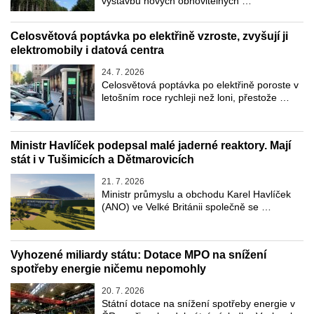
výstavbu nových obnovitelných …
Celosvětová poptávka po elektřině vzroste, zvyšují ji
elektromobily i datová centra
24. 7. 2026
Celosvětová poptávka po elektřině poroste v
letošním roce rychleji než loni, přestože …
Ministr Havlíček podepsal malé jaderné reaktory. Mají
stát i v Tušimicích a Dětmarovicích
21. 7. 2026
Ministr průmyslu a obchodu Karel Havlíček
(ANO) ve Velké Británii společně se …
Vyhozené miliardy státu: Dotace MPO na snížení
spotřeby energie ničemu nepomohly
20. 7. 2026
Státní dotace na snížení spotřeby energie v