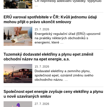
ČR nepřinesly adekvátní výsledky. Vyplynulo
…
ERÚ varoval spotřebitele v ČR: Kvůli jednomu údaji
mohou přijít o právo ukončit smlouvy
15. 7. 2026
Energetický regulační úřad (ERÚ) upozornil
na praktiky některých obchodníků s
energiemi, které …
Tuzemský dodavatel elektřiny a plynu epet změnil
obchodní název na epet energie, a.s.
15. 7. 2026
Dodavatel elektřiny a zemního plynu,
společnost epet, oznámil změnu svého
obchodního názvu. …
Společnost epet energie zvyšuje ceny elektřiny a plynu
u nově uzavíraných smluv
27. 7. 2026