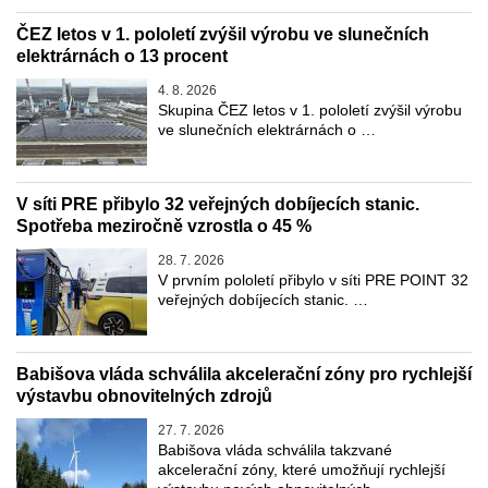
ČEZ letos v 1. pololetí zvýšil výrobu ve slunečních
elektrárnách o 13 procent
4. 8. 2026
Skupina ČEZ letos v 1. pololetí zvýšil výrobu
ve slunečních elektrárnách o …
V síti PRE přibylo 32 veřejných dobíjecích stanic.
Spotřeba meziročně vzrostla o 45 %
28. 7. 2026
V prvním pololetí přibylo v síti PRE POINT 32
veřejných dobíjecích stanic. …
Babišova vláda schválila akcelerační zóny pro rychlejší
výstavbu obnovitelných zdrojů
27. 7. 2026
Babišova vláda schválila takzvané
akcelerační zóny, které umožňují rychlejší