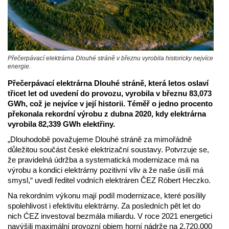
Přečerpávací elektrárna Dlouhé stráně v březnu vyrobila historicky nejvíce
energie.
Přečerpávací elektrárna Dlouhé stráně, která letos oslaví
třicet let od uvedení do provozu, vyrobila v březnu 83,073
GWh, což je nejvíce v její historii. Téměř o jedno procento
překonala rekordní výrobu z dubna 2020, kdy elektrárna
vyrobila 82,339 GWh elektřiny.
„Dlouhodobě považujeme Dlouhé stráně za mimořádně
důležitou součást české elektrizační soustavy. Potvrzuje se,
že pravidelná údržba a systematická modernizace má na
výrobu a kondici elektrárny pozitivní vliv a že naše úsilí má
smysl,“ uvedl ředitel vodních elektráren ČEZ Róbert Heczko.
Na rekordním výkonu mají podíl modernizace, které posílily
spolehlivost i efektivitu elektrárny. Za posledních pět let do
nich ĆEZ investoval bezmála miliardu. V roce 2021 energetici
navýšili maximální provozní objem horní nádrže na 2.720.000