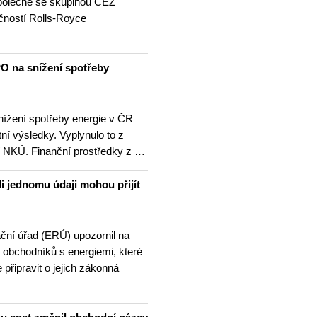
 společně se skupinou ČEZ
čností Rolls-Royce
…
O na snížení spotřeby
nížení spotřeby energie v ČR
ní výsledky. Vyplynulo to z
ní NKÚ. Finanční prostředky z …
i jednomu údaji mohou přijít
ační úřad (ERÚ) upozornil na
 obchodníků s energiemi, které
 připravit o jejich zákonná