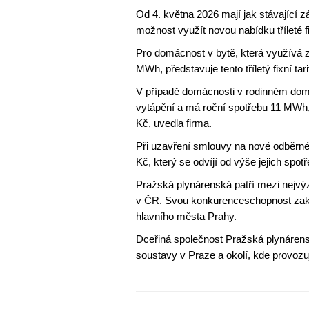
Od 4. května 2026 mají jak stávající z
možnost využít novou nabídku třílet
Pro domácnost v bytě, která využívá z
MWh, představuje tento tříletý fixní ta
V případě domácnosti v rodinném domě
vytápění a má roční spotřebu 11 MWh, 
Kč, uvedla firma.
Při uzavření smlouvy na nové odběrné
Kč, který se odvíjí od výše jejich spotř
Pražská plynárenská patří mezi nejvýz
v ČR. Svou konkurenceschopnost zaklád
hlavního města Prahy.
Dceřiná společnost Pražská plynárensk
soustavy v Praze a okolí, kde provozuje