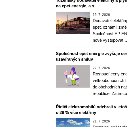
Tuzemský dodavatel elektřiny a ply
na epet energie, a.s.
15. 7. 2026
Dodavatel elektři
epet, oznámil zm
Společnost EP E
nově vystupovat 
Společnost epet energie zvyšuje cen
uzavíraných smluv
27. 7. 2026
Rostoucí ceny ene
velkoobchodních tr
do obchodních na
republice. Zatímc
Řidiči elektromobilů odebrali v letoš
o 29 % více elektřiny
21. 7. 2026