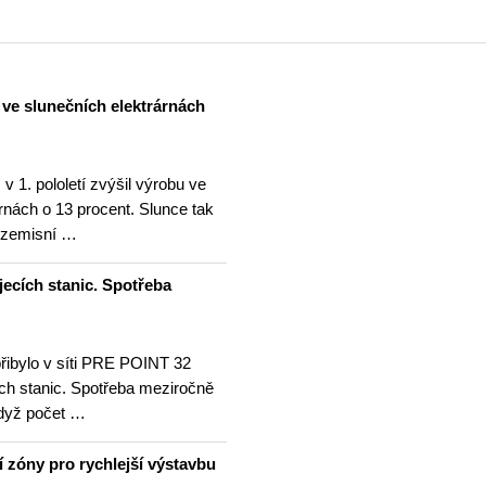
u ve slunečních elektrárnách
v 1. pololetí zvýšil výrobu ve
rnách o 13 procent. Slunce tak
ezemisní …
jecích stanic. Spotřeba
přibylo v síti PRE POINT 32
ích stanic. Spotřeba meziročně
když počet …
í zóny pro rychlejší výstavbu