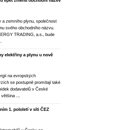
nu epet změnil obchodní název
ny a zemního plynu, společnost
ěnu svého obchodního názvu.
NERGY TRADING, a.s., bude
…
y elektřiny a plynu u nově
rgií na evropských
zích se postupně promítají také
bídek dodavatelů v České
o většina …
ním 1. pololetí v síti ČEZ