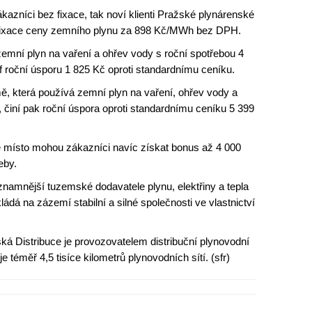
ákazníci bez fixace, tak noví klienti Pražské plynárenské
é fixace ceny zemního plynu za 898 Kč/MWh bez DPH.
emní plyn na vaření a ohřev vody s roční spotřebou 4
rif roční úsporu 1 825 Kč oproti standardnímu ceníku.
, která používá zemní plyn na vaření, ohřev vody a
činí pak roční úspora oproti standardnímu ceníku 5 399
 místo mohou zákazníci navíc získat bonus až 4 000
eby.
namnější tuzemské dodavatele plynu, elektřiny a tepla
á na zázemí stabilní a silné společnosti ve vlastnictví
á Distribuce je provozovatelem distribuční plynovodní
 téměř 4,5 tisíce kilometrů plynovodních sítí. (sfr)