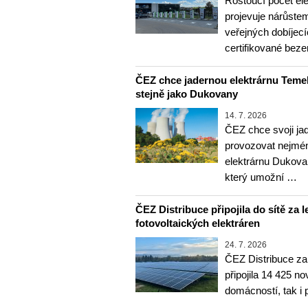
Rostoucí počet el
projevuje nárůste
veřejných dobíjec
certifikované bez
ČEZ chce jadernou elektrárnu Temel
stejně jako Dukovany
14. 7. 2026
ČEZ chce svoji ja
provozovat nejméně
elektrárnu Dukova
který umožní …
ČEZ Distribuce připojila do sítě za l
fotovoltaických elektráren
24. 7. 2026
ČEZ Distribuce za 
připojila 14 425 n
domácností, tak i