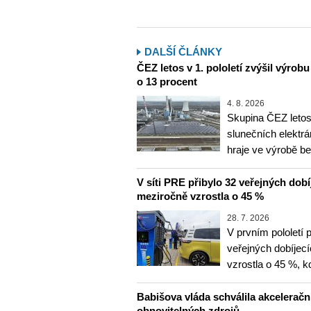
DALŠÍ ČLÁNKY
ČEZ letos v 1. pololetí zvýšil výrob
o 13 procent
4. 8. 2026
Skupina ČEZ letos 
slunečních elektrá
hraje ve výrobě b
V síti PRE přibylo 32 veřejných dobí
meziročně vzrostla o 45 %
28. 7. 2026
V prvním pololetí 
veřejných dobíjec
vzrostla o 45 %, 
Babišova vláda schválila akceleračn
obnovitelných zdrojů