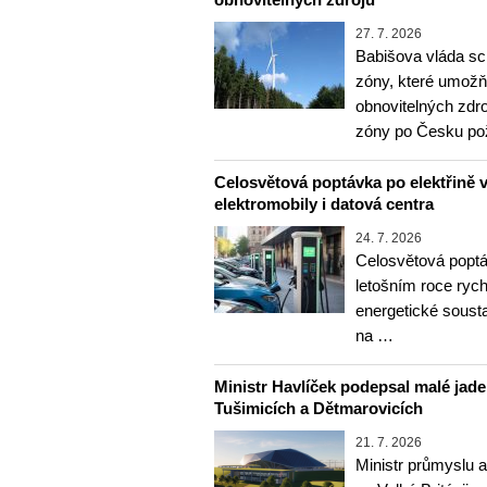
27. 7. 2026
Babišova vláda sc
zóny, které umožň
obnovitelných zdr
zóny po Česku p
Celosvětová poptávka po elektřině vz
elektromobily i datová centra
24. 7. 2026
Celosvětová poptá
letošním roce rychl
energetické soust
na …
Ministr Havlíček podepsal malé jader
Tušimicích a Dětmarovicích
21. 7. 2026
Ministr průmyslu 