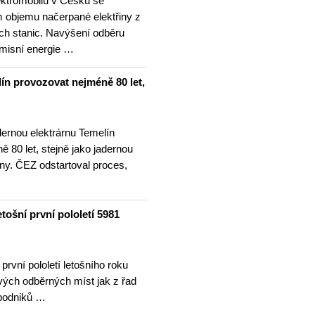
ektromobilů v Česku se
m objemu načerpané elektřiny z
ích stanic. Navýšení odběru
emisní energie …
ín provozovat nejméně 80 let,
dernou elektrárnu Temelín
 80 let, stejně jako jadernou
ny. ČEZ odstartoval proces,
etošní první pololetí 5981
první pololetí letošního roku
ových odběrných míst jak z řad
 podniků …