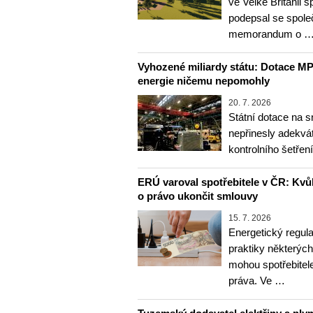
ve Velké Británii
podepsal se spole
memorandum o 
Vyhozené miliardy státu: Dotace MP
energie ničemu nepomohly
20. 7. 2026
Státní dotace na s
nepřinesly adekvát
kontrolního šetře
ERÚ varoval spotřebitele v ČR: Kvůl
o právo ukončit smlouvy
15. 7. 2026
Energetický regul
praktiky některých
mohou spotřebitele
práva. Ve …