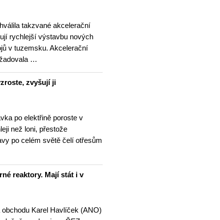
hválila takzvané akcelerační
ují rychlejší výstavbu nových
ojů v tuzemsku. Akcelerační
ožadovala …
roste, zvyšují ji
vka po elektřině poroste v
eji než loni, přestože
avy po celém světě čelí otřesům
né reaktory. Mají stát i v
a obchodu Karel Havlíček (ANO)