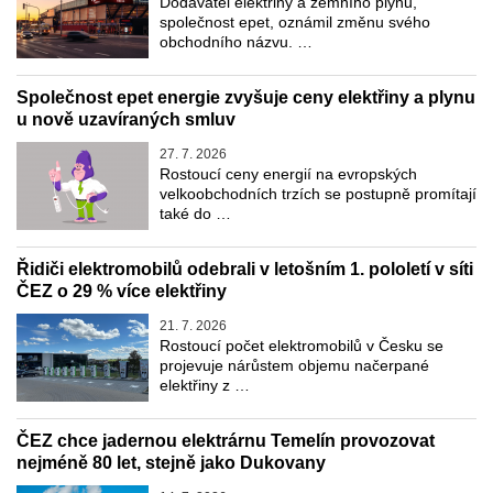
Dodavatel elektřiny a zemního plynu,
společnost epet, oznámil změnu svého
obchodního názvu. …
Společnost epet energie zvyšuje ceny elektřiny a plynu
u nově uzavíraných smluv
27. 7. 2026
Rostoucí ceny energií na evropských
velkoobchodních trzích se postupně promítají
také do …
Řidiči elektromobilů odebrali v letošním 1. pololetí v síti
ČEZ o 29 % více elektřiny
21. 7. 2026
Rostoucí počet elektromobilů v Česku se
projevuje nárůstem objemu načerpané
elektřiny z …
ČEZ chce jadernou elektrárnu Temelín provozovat
nejméně 80 let, stejně jako Dukovany