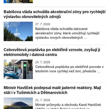
Babišova vláda schválila akcelerační zóny pro rychlejší
výstavbu obnovitelných zdrojů
27. 7. 2026
Babišova vláda schválila takzvané
akcelerační zóny, které umožňují rychlejší
výstavbu nových obnovitelných …
Celosvětová poptávka po elektřině vzroste, zvyšují ji
elektromobily i datová centra
24. 7. 2026
Celosvětová poptávka po elektřině poroste v
letošním roce rychleji než loni, přestože …
Ministr Havlíček podepsal malé jaderné reaktory. Mají
stát i v Tušimicích a Dětmarovicích
21. 7. 2026
Ministr průmyslu a obchodu Karel Havlíček
(ANO) ve Velké Británii společně se …