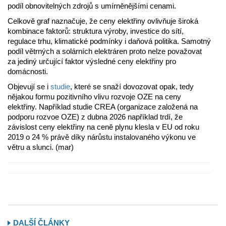
podíl obnovitelných zdrojů s umírněnějšími cenami.
Celkově graf naznačuje, že ceny elektřiny ovlivňuje široká
kombinace faktorů: struktura výroby, investice do sítí,
regulace trhu, klimatické podmínky i daňová politika. Samotný
podíl větrných a solárních elektráren proto nelze považovat
za jediný určující faktor výsledné ceny elektřiny pro
domácnosti.
Objevují se i
studie
, které se snaží dovozovat opak, tedy
nějakou formu pozitivního vlivu rozvoje OZE na ceny
elektřiny. Například studie CREA (organizace založená na
podporu rozvoe OZE) z dubna 2026 například trdí, že
závislost ceny elektřiny na ceně plynu klesla v EU od roku
2019 o 24 % právě díky nárůstu instalovaného výkonu ve
větru a slunci. (mar)
DALŠÍ ČLÁNKY