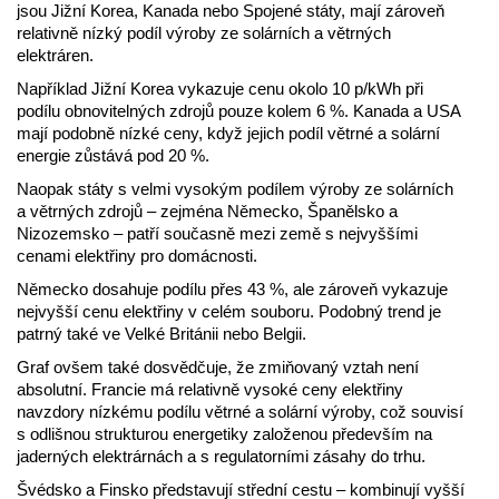
jsou Jižní Korea, Kanada nebo Spojené státy, mají zároveň
relativně nízký podíl výroby ze solárních a větrných
elektráren.
Například Jižní Korea vykazuje cenu okolo 10 p/kWh při
podílu obnovitelných zdrojů pouze kolem 6 %. Kanada a USA
mají podobně nízké ceny, když jejich podíl větrné a solární
energie zůstává pod 20 %.
Naopak státy s velmi vysokým podílem výroby ze solárních
a větrných zdrojů – zejména Německo, Španělsko a
Nizozemsko – patří současně mezi země s nejvyššími
cenami elektřiny pro domácnosti.
Německo dosahuje podílu přes 43 %, ale zároveň vykazuje
nejvyšší cenu elektřiny v celém souboru. Podobný trend je
patrný také ve Velké Británii nebo Belgii.
Graf ovšem také dosvědčuje, že zmiňovaný vztah není
absolutní. Francie má relativně vysoké ceny elektřiny
navzdory nízkému podílu větrné a solární výroby, což souvisí
s odlišnou strukturou energetiky založenou především na
jaderných elektrárnách a s regulatorními zásahy do trhu.
Švédsko a Finsko představují střední cestu – kombinují vyšší