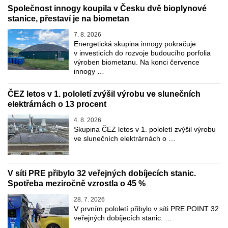
Společnost innogy koupila v Česku dvě bioplynové
stanice, přestaví je na biometan
7. 8. 2026
Energetická skupina innogy pokračuje
v investicích do rozvoje budoucího porfolia
výroben biometanu. Na konci července
innogy …
ČEZ letos v 1. pololetí zvýšil výrobu ve slunečních
elektrárnách o 13 procent
4. 8. 2026
Skupina ČEZ letos v 1. pololetí zvýšil výrobu
ve slunečních elektrárnách o …
V síti PRE přibylo 32 veřejných dobíjecích stanic.
Spotřeba meziročně vzrostla o 45 %
28. 7. 2026
V prvním pololetí přibylo v síti PRE POINT 32
veřejných dobíjecích stanic. …