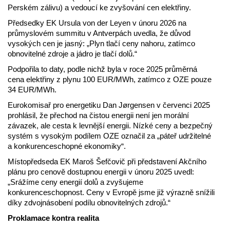
Perském zálivu) a vedoucí ke zvyšování cen elektřiny.
Předsedky EK Ursula von der Leyen v únoru 2026 na
průmyslovém summitu v Antverpách uvedla, že důvod
vysokých cen je jasný: „Plyn tlačí ceny nahoru, zatímco
obnovitelné zdroje a jádro je tlačí dolů.“
Podpořila to daty, podle nichž byla v roce 2025 průměrná
cena elektřiny z plynu 100 EUR/MWh, zatímco z OZE pouze
34 EUR/MWh.
Eurokomisař pro energetiku Dan Jørgensen v červenci 2025
prohlásil, že přechod na čistou energii není jen morální
závazek, ale cesta k levnější energii. Nízké ceny a bezpečný
systém s vysokým podílem OZE označil za „páteř udržitelné
a konkurenceschopné ekonomiky“.
Místopředseda EK Maroš Šefčovič při představení Akčního
plánu pro cenově dostupnou energii v únoru 2025 uvedl:
„Srážíme ceny energií dolů a zvyšujeme
konkurenceschopnost. Ceny v Evropě jsme již výrazně snížili
díky zdvojnásobení podílu obnovitelných zdrojů.“
Proklamace kontra realita