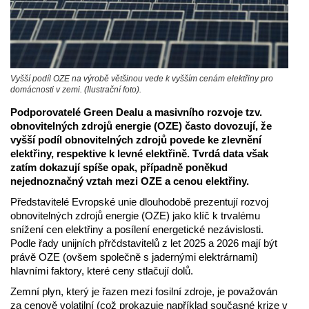
Vyšší podíl OZE na výrobě většinou vede k vyšším cenám elektřiny pro
domácnosti v zemi. (Ilustrační foto).
Podporovatelé Green Dealu a masivního rozvoje tzv.
obnovitelných zdrojů energie (OZE) často dovozují, že
vyšší podíl obnovitelných zdrojů povede ke zlevnění
elektřiny, respektive k levné elektřině. Tvrdá data však
zatím dokazují spíše opak, případně poněkud
nejednoznačný vztah mezi OZE a cenou elektřiny.
Představitelé Evropské unie dlouhodobě prezentují rozvoj
obnovitelných zdrojů energie (OZE) jako klíč k trvalému
snížení cen elektřiny a posílení energetické nezávislosti.
Podle řady unijních přrčdstavitelů z let 2025 a 2026 mají být
právě OZE (ovšem společně s jadernými elektrárnami)
hlavními faktory, které ceny stlačují dolů.
Zemní plyn, který je řazen mezi fosilní zdroje, je považován
za cenově volatilní (což prokazuje například současné krize v