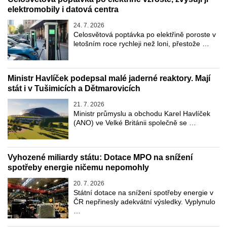
elektromobily i datová centra
24. 7. 2026
Celosvětová poptávka po elektřině poroste v
letošním roce rychleji než loni, přestože …
Ministr Havlíček podepsal malé jaderné reaktory. Mají
stát i v Tušimicích a Dětmarovicích
21. 7. 2026
Ministr průmyslu a obchodu Karel Havlíček
(ANO) ve Velké Británii společně se …
Vyhozené miliardy státu: Dotace MPO na snížení
spotřeby energie ničemu nepomohly
20. 7. 2026
Státní dotace na snížení spotřeby energie v
ČR nepřinesly adekvátní výsledky. Vyplynulo
…