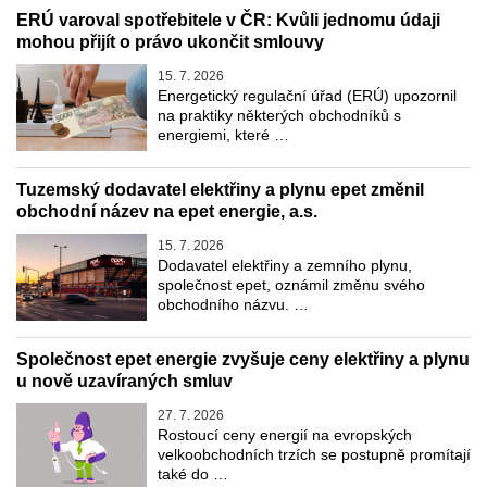
ERÚ varoval spotřebitele v ČR: Kvůli jednomu údaji
mohou přijít o právo ukončit smlouvy
15. 7. 2026
Energetický regulační úřad (ERÚ) upozornil
na praktiky některých obchodníků s
energiemi, které …
Tuzemský dodavatel elektřiny a plynu epet změnil
obchodní název na epet energie, a.s.
15. 7. 2026
Dodavatel elektřiny a zemního plynu,
společnost epet, oznámil změnu svého
obchodního názvu. …
Společnost epet energie zvyšuje ceny elektřiny a plynu
u nově uzavíraných smluv
27. 7. 2026
Rostoucí ceny energií na evropských
velkoobchodních trzích se postupně promítají
také do …