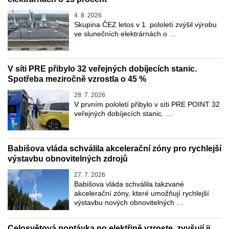
4. 8. 2026
Skupina ČEZ letos v 1. pololetí zvýšil výrobu
ve slunečních elektrárnách o …
V síti PRE přibylo 32 veřejných dobíjecích stanic.
Spotřeba meziročně vzrostla o 45 %
28. 7. 2026
V prvním pololetí přibylo v síti PRE POINT 32
veřejných dobíjecích stanic. …
Babišova vláda schválila akcelerační zóny pro rychlejší
výstavbu obnovitelných zdrojů
27. 7. 2026
Babišova vláda schválila takzvané
akcelerační zóny, které umožňují rychlejší
výstavbu nových obnovitelných …
Celosvětová poptávka po elektřině vzroste, zvyšují ji