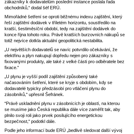
zákazníky k dodavatelům poslední instance poslala řada
obchodníků,“ dodal šéf ERÚ.
Mimořádné šetření se oproti běžnému indexu zajištění, který
řeší zajištění dodávek v tříletém horizontu, soustředilo na
kratší, šestiměsíční období, tedy na zajištění dodávek do
konce října tohoto roku. Právě kratších burzovních nákupů se
totiž nejvíce dotkla aktuální geopolitická nestabilita.
„U největších dodavatelů se navíc potvrdilo očekávání, že
elektřinu a plyn nakupují dopředu nejen pro zákazníky s
fixovanými produkty, ale také z velké části pro odběratele bez
fixace.“
„U plynu je vyšší podíl zajištění způsobený také
načasováním šetření, které se kryje s obdobím, kdy se
dodavatelé typicky předzásobí pro vtláčení plynu do
zásobníků,“ upřesnil Šefránek.
“Právě uskladnění plynu v zásobnících je oblastí, na kterou
se musíme jako Česká republika dále více zaměřit tak, aby
plnilo svoji roli jako prvek posilujícího energetickou
bezpečnost,“ podotkl dále.
Podle jeho informací bude ERÚ „bedlivě sledovat další vývoj