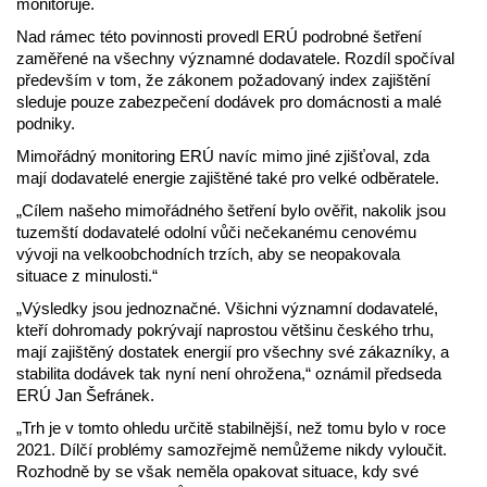
monitoruje.
Nad rámec této povinnosti provedl ERÚ podrobné šetření
zaměřené na všechny významné dodavatele. Rozdíl spočíval
především v tom, že zákonem požadovaný index zajištění
sleduje pouze zabezpečení dodávek pro domácnosti a malé
podniky.
Mimořádný monitoring ERÚ navíc mimo jiné zjišťoval, zda
mají dodavatelé energie zajištěné také pro velké odběratele.
„Cílem našeho mimořádného šetření bylo ověřit, nakolik jsou
tuzemští dodavatelé odolní vůči nečekanému cenovému
vývoji na velkoobchodních trzích, aby se neopakovala
situace z minulosti.“
„Výsledky jsou jednoznačné. Všichni významní dodavatelé,
kteří dohromady pokrývají naprostou většinu českého trhu,
mají zajištěný dostatek energií pro všechny své zákazníky, a
stabilita dodávek tak nyní není ohrožena,“ oznámil předseda
ERÚ Jan Šefránek.
„Trh je v tomto ohledu určitě stabilnější, než tomu bylo v roce
2021. Dílčí problémy samozřejmě nemůžeme nikdy vyloučit.
Rozhodně by se však neměla opakovat situace, kdy své