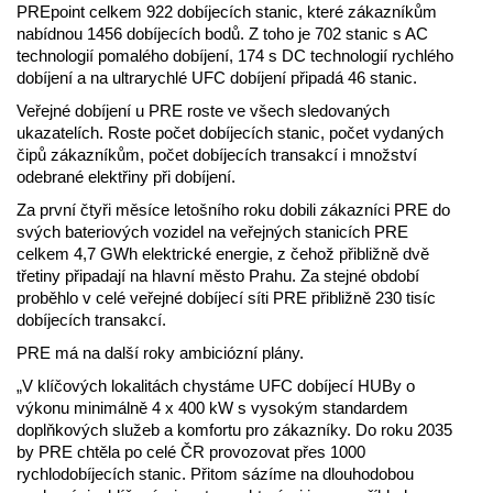
PREpoint celkem 922 dobíjecích stanic, které zákazníkům
nabídnou 1456 dobíjecích bodů. Z toho je 702 stanic s AC
technologií pomalého dobíjení, 174 s DC technologií rychlého
dobíjení a na ultrarychlé UFC dobíjení připadá 46 stanic.
Veřejné dobíjení u PRE roste ve všech sledovaných
ukazatelích. Roste počet dobíjecích stanic, počet vydaných
čipů zákazníkům, počet dobíjecích transakcí i množství
odebrané elektřiny při dobíjení.
Za první čtyři měsíce letošního roku dobili zákazníci PRE do
svých bateriových vozidel na veřejných stanicích PRE
celkem 4,7 GWh elektrické energie, z čehož přibližně dvě
třetiny připadají na hlavní město Prahu. Za stejné období
proběhlo v celé veřejné dobíjecí síti PRE přibližně 230 tisíc
dobíjecích transakcí.
PRE má na další roky ambiciózní plány.
„V klíčových lokalitách chystáme UFC dobíjecí HUBy o
výkonu minimálně 4 x 400 kW s vysokým standardem
doplňkových služeb a komfortu pro zákazníky. Do roku 2035
by PRE chtěla po celé ČR provozovat přes 1000
rychlodobíjecích stanic. Přitom sázíme na dlouhodobou