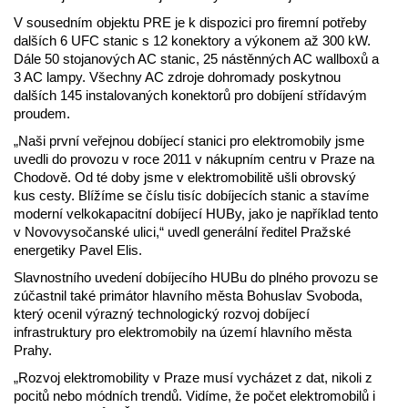
V sousedním objektu PRE je k dispozici pro firemní potřeby
dalších 6 UFC stanic s 12 konektory a výkonem až 300 kW.
Dále 50 stojanových AC stanic, 25 nástěnných AC wallboxů a
3 AC lampy. Všechny AC zdroje dohromady poskytnou
dalších 145 instalovaných konektorů pro dobíjení střídavým
proudem.
„Naši první veřejnou dobíjecí stanici pro elektromobily jsme
uvedli do provozu v roce 2011 v nákupním centru v Praze na
Chodově. Od té doby jsme v elektromobilitě ušli obrovský
kus cesty. Blížíme se číslu tisíc dobíjecích stanic a stavíme
moderní velkokapacitní dobíjecí HUBy, jako je například tento
v Novovysočanské ulici,“ uvedl generální ředitel Pražské
energetiky Pavel Elis.
Slavnostního uvedení dobíjecího HUBu do plného provozu se
zúčastnil také primátor hlavního města Bohuslav Svoboda,
který ocenil výrazný technologický rozvoj dobíjecí
infrastruktury pro elektromobily na území hlavního města
Prahy.
„Rozvoj elektromobility v Praze musí vycházet z dat, nikoli z
pocitů nebo módních trendů. Vidíme, že počet elektromobilů i