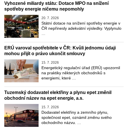
Vyhozené miliardy státu: Dotace MPO na snížení
spotřeby energie ničemu nepomohly
20. 7. 2026
Státní dotace na snížení spotřeby energie v
ČR nepřinesly adekvátní výsledky. Vyplynulo
…
ERÚ varoval spotřebitele v ČR: Kvůli jednomu údaji
mohou přijít o právo ukončit smlouvy
15. 7. 2026
Energetický regulační úřad (ERÚ) upozornil
na praktiky některých obchodníků s
energiemi, které …
Tuzemský dodavatel elektřiny a plynu epet změnil
obchodní název na epet energie, a.s.
15. 7. 2026
Dodavatel elektřiny a zemního plynu,
společnost epet, oznámil změnu svého
obchodního názvu. …