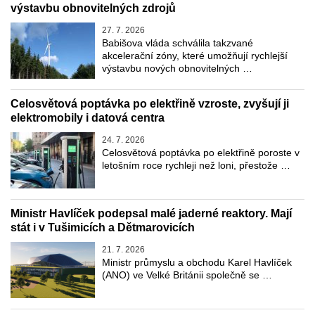
výstavbu obnovitelných zdrojů
27. 7. 2026
Babišova vláda schválila takzvané
akcelerační zóny, které umožňují rychlejší
výstavbu nových obnovitelných …
Celosvětová poptávka po elektřině vzroste, zvyšují ji
elektromobily i datová centra
24. 7. 2026
Celosvětová poptávka po elektřině poroste v
letošním roce rychleji než loni, přestože …
Ministr Havlíček podepsal malé jaderné reaktory. Mají
stát i v Tušimicích a Dětmarovicích
21. 7. 2026
Ministr průmyslu a obchodu Karel Havlíček
(ANO) ve Velké Británii společně se …