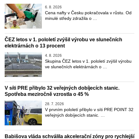
6. 8. 2026
Cena nafty v Česku pokračovala v růstu. Od
minulé středy zdražila o …
ČEZ letos v 1. pololetí zvýšil výrobu ve slunečních
elektrárnách o 13 procent
4. 8. 2026
Skupina ČEZ letos v 1. pololetí zvýšil výrobu
ve slunečních elektrárnách o …
V síti PRE přibylo 32 veřejných dobíjecích stanic.
Spotřeba meziročně vzrostla o 45 %
28. 7. 2026
V prvním pololetí přibylo v síti PRE POINT 32
veřejných dobíjecích stanic. …
Babišova vláda schválila akcelerační zóny pro rychlejší