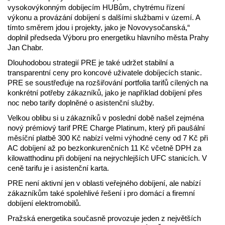
vysokovýkonným dobíjecím HUBům, chytrému řízení
výkonu a provázání dobíjení s dalšími službami v území. A
tímto směrem jdou i projekty, jako je Novovysočanská,“
doplnil předseda Výboru pro energetiku hlavního města Prahy
Jan Chabr.
Dlouhodobou strategií PRE je také udržet stabilní a
transparentní ceny pro koncové uživatele dobíjecích stanic.
PRE se soustřeďuje na rozšiřování portfolia tarifů cílených na
konkrétní potřeby zákazníků, jako je například dobíjení přes
noc nebo tarify doplněné o asistenční služby.
Velkou oblibu si u zákazníků v poslední době našel zejména
nový prémiový tarif PRE Charge Platinum, který při paušální
měsíční platbě 300 Kč nabízí velmi výhodné ceny od 7 Kč při
AC dobíjení až po bezkonkurenčních 11 Kč včetně DPH za
kilowatthodinu při dobíjení na nejrychlejších UFC stanicích. V
ceně tarifu je i asistenční karta.
PRE není aktivní jen v oblasti veřejného dobíjení, ale nabízí
zákazníkům také spolehlivé řešení i pro domácí a firemní
dobíjení elektromobilů.
Pražská energetika současně provozuje jeden z největších