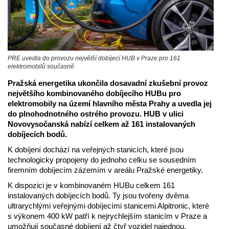
PRE uvedla do provozu největší dobíjecí HUB v Praze pro 161
elektromobilů současně.
Pražská energetika ukončila dosavadní zkušební provoz
největšího kombinovaného dobíjecího HUBu pro
elektromobily na území hlavního města Prahy a uvedla jej
do plnohodnotného ostrého provozu. HUB v ulici
Novovysočanská nabízí celkem až 161 instalovaných
dobíjecích bodů.
K dobíjení dochází na veřejných stanicích, které jsou
technologicky propojeny do jednoho celku se sousedním
firemním dobíjecím zázemím v areálu Pražské energetiky.
K dispozici je v kombinovaném HUBu celkem 161
instalovaných dobíjecích bodů. Ty jsou tvořeny dvěma
ultrarychlými veřejnými dobíjecími stanicemi Alpitronic, které
s výkonem 400 kW patří k nejrychlejším stanicím v Praze a
umožňují současné dobíjení až čtyř vozidel najednou.