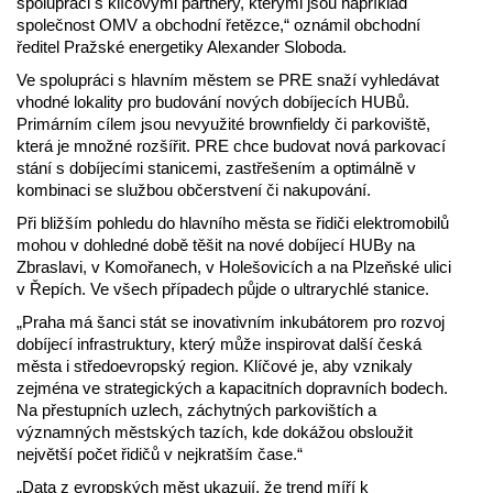
spolupráci s klíčovými partnery, kterými jsou například
společnost OMV a obchodní řetězce,“ oznámil obchodní
ředitel Pražské energetiky Alexander Sloboda.
Ve spolupráci s hlavním městem se PRE snaží vyhledávat
vhodné lokality pro budování nových dobíjecích HUBů.
Primárním cílem jsou nevyužité brownfieldy či parkoviště,
která je množné rozšířit. PRE chce budovat nová parkovací
stání s dobíjecími stanicemi, zastřešením a optimálně v
kombinaci se službou občerstvení či nakupování.
Při bližším pohledu do hlavního města se řidiči elektromobilů
mohou v dohledné době těšit na nové dobíjecí HUBy na
Zbraslavi, v Komořanech, v Holešovicích a na Plzeňské ulici
v Řepích. Ve všech případech půjde o ultrarychlé stanice.
„Praha má šanci stát se inovativním inkubátorem pro rozvoj
dobíjecí infrastruktury, který může inspirovat další česká
města i středoevropský region. Klíčové je, aby vznikaly
zejména ve strategických a kapacitních dopravních bodech.
Na přestupních uzlech, záchytných parkovištích a
významných městských tazích, kde dokážou obsloužit
největší počet řidičů v nejkratším čase.“
„Data z evropských měst ukazují, že trend míří k