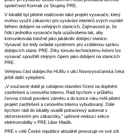
společnost Kormak ze Skupiny PRE.
V lokalitě byl pilotně realizován také projekt vysavače, který
mohou využít zákazníci pro vysávání interiérů svých vozidel
během dobíjení na veřejných stanicích. Zajímavostí je, že
řídicí jednotka vysavače byla uzpůsobena tak, aby
komunikovala totožně jako jakákoliv dobíjecí stanice.
Vysavač lze tedy ovládat systémem pro vzdálenou správu
dobíjecích stanic PRE. Díky tomuto technickému řešení lze
vysavač spouštět stejným čipem jako dobíjení na stanicích
PRE.
Veřejnou část dobíjecího HUBu v ulici Novovysočanská čeká
ještě další vylepšení.
„V současné době je zahájeno stavební řízení na doplnění
zastřešení a cenového totemu. Rádi bychom v průběhu
června získali povolení záměru a do konce roku měli pilotní
projekt zastřešení a cenového totemu vybudovaný. Dále
bychom rádi do lokality osadili potravinový automat s
občerstvením pro zákazníky,“ upřesnil vedoucí sekce
elektromobility v PRE Libor Hladík.
PRE v celé České republice aktuálně provozuje ve své síti