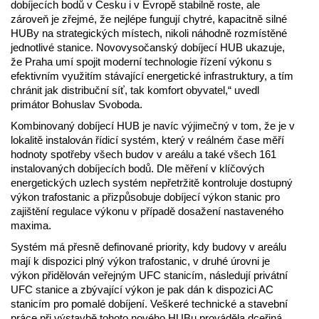
dobíjecích bodů v Česku i v Evropě stabilně roste, ale
zároveň je zřejmé, že nejlépe fungují chytré, kapacitně silné
HUBy na strategických místech, nikoli náhodně rozmístěné
jednotlivé stanice. Novovysočanský dobíjecí HUB ukazuje,
že Praha umí spojit moderní technologie řízení výkonu s
efektivním využitím stávající energetické infrastruktury, a tím
chránit jak distribuční síť, tak komfort obyvatel,“ uvedl
primátor Bohuslav Svoboda.
Kombinovaný dobíjecí HUB je navíc výjimečný v tom, že je v
lokalitě instalován řídicí systém, který v reálném čase měří
hodnoty spotřeby všech budov v areálu a také všech 161
instalovaných dobíjecích bodů. Dle měření v klíčových
energetických uzlech systém nepřetržitě kontroluje dostupný
výkon trafostanic a přizpůsobuje dobíjecí výkon stanic pro
zajištění regulace výkonu v případě dosažení nastaveného
maxima.
Systém má přesně definované priority, kdy budovy v areálu
mají k dispozici plný výkon trafostanic, v druhé úrovni je
výkon přidělován veřejným UFC stanicím, následují privátní
UFC stanice a zbývající výkon je pak dán k dispozici AC
stanicím pro pomalé dobíjení. Veškeré technické a stavební
práce při výstavbě tohoto nového HUBu prováděla dceřiná