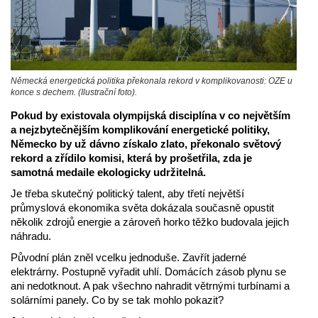
Německá energetická politika překonala rekord v komplikovanosti: OZE u
konce s dechem. (Ilustrační foto).
Pokud by existovala olympijská disciplína v co největším
a nejzbytečnějším komplikování energetické politiky,
Německo by už dávno získalo zlato, překonalo světový
rekord a zřídilo komisi, která by prošetřila, zda je
samotná medaile ekologicky udržitelná.
Je třeba skutečný politický talent, aby třetí největší
průmyslová ekonomika světa dokázala současně opustit
několik zdrojů energie a zároveň horko těžko budovala jejich
náhradu.
Původní plán zněl vcelku jednoduše. Zavřít jaderné
elektrárny. Postupně vyřadit uhlí. Domácích zásob plynu se
ani nedotknout. A pak všechno nahradit větrnými turbínami a
solárními panely. Co by se tak mohlo pokazit?