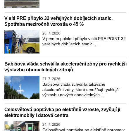
V síti PRE přibylo 32 veřejných dobíjecích stanic.
Spotřeba meziročně vzrostla o 45 %
28. 7. 2026
V prvním pololetí přibylo v síti PRE POINT 32
veřejných dobíjecích stanic. …
Babišova vláda schválila akcelerační zóny pro rychlejší
výstavbu obnovitelných zdrojů
27. 7. 2026
Babišova vláda schválila takzvané
akcelerační zóny, které umožňují rychlejší
výstavbu nových obnovitelných …
Celosvětová poptávka po elektřině vzroste, zvyšují ji
elektromobily i datová centra
24. 7. 2026
Celosvětová poptávka po elektřině poroste v