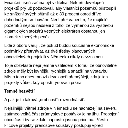
Finanční tíseň začíná být viditelná. Někteří developeři
projektů prý už požadovali, aby vlastníci pozemků přistoupili
ke snížení svých příjmů až o 80 procent oproti dříve
dohodnutým smlouvám. Není překvapením, že majitelé
pozemků nejsou nadšeni z toho, že výměnou za výstavbu
gigantických stožárů větrných elektráren dostanou jen
zlomek slíbených peněz.
Lidé z oboru varují, že pokud budou současné ekonomické
podmínky přetrvávat, až dvě třetiny plánovaných
obnovitelných projektů v Německu nikdy nevzniknou.
To je obzvláště nepříjemné vzhledem k tomu, že obnovitelné
zdroje měly být levnější, rychlejší a snazší na výstavbu.
Místo toho dnes mnozí developeři přemýšlejí, zda jejich
projekty vůbec kdy opustí rýsovací prkna.
Temné bezvětří
A pak je tu taková „drobnost“: rozvodná síť.
Nejsilnější větrné zdroje v Německu se nacházejí na severu,
zatímco velká část průmyslové poptávky je na jihu. Propojení
obou částí by se zdálo naprosto jasnou prioritou. Přesto
klíčové projekty přenosové soustavy postupují vpřed