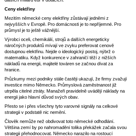
Ceny elektřiny
Mezitím německé ceny elektřiny zůstávají jedněmi z
nejvyšších v Evropě. Pro domácnosti je to nepříjemné. Pro
průmysl je to ještě vážnější.
Výrobci oceli, chemikálií, strojů a dalších energeticky
náročných produktů mívají ve zvyku preferovat cenově
dostupnou elektřinu. Nejde o ideologický postoj, nýbrž o
matematiku. Když konkurence v zahraničí těží z nižších
nákladů na energii, majitelé továren se začnou dívat za
hranice.
Průzkumy mezi podniky stále častěji ukazují, že firmy zvažují
investice mimo Německo. Průmyslová zaměstnanost již
utrpěla citelné ztráty. Manažeři pravidelně uvádějí náklady na
energii jako hlavní důvod svých obav.
Přesto se i přes všechny tyto varovné signály na celkové
strategii v podstatě nic nemění.
Člověk nemůže než obdivovat toto německé odhodlání.
Většina zemí by po nahromadění tolika překážek začala svou
strategii přehodnocovat. Německo narazilo na rostoucí