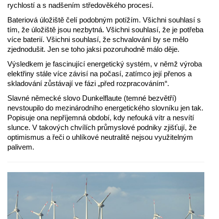
rychlostí a s nadšením středověkého procesí.
Bateriová úložiště čelí podobným potížím. Všichni souhlasí s
tím, že úložiště jsou nezbytná. Všichni souhlasí, že je potřeba
více baterií. Všichni souhlasí, že schvalování by se mělo
zjednodušit. Jen se toho jaksi pozoruhodně málo děje.
Výsledkem je fascinující energetický systém, v němž výroba
elektřiny stále více závisí na počasí, zatímco její přenos a
skladování zůstávají ve fázi „před rozpracováním“.
Slavné německé slovo Dunkelflaute (temné bezvětří)
nevstoupilo do mezinárodního energetického slovníku jen tak.
Popisuje ona nepříjemná období, kdy nefouká vítr a nesvítí
slunce. V takových chvílích průmyslové podniky zjišťují, že
optimismus a řeči o uhlíkové neutralitě nejsou využitelným
palivem.