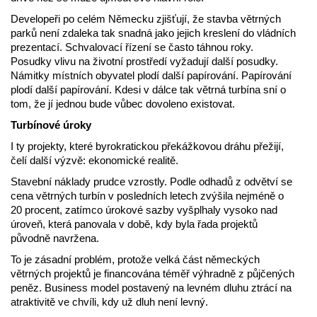
Developeři po celém Německu zjišťují, že stavba větrných
parků není zdaleka tak snadná jako jejich kreslení do vládních
prezentací. Schvalovací řízení se často táhnou roky.
Posudky vlivu na životní prostředí vyžadují další posudky.
Námitky místních obyvatel plodí další papírování. Papírování
plodí další papírování. Kdesi v dálce tak větrná turbína sní o
tom, že jí jednou bude vůbec dovoleno existovat.
Turbínové úroky
I ty projekty, které byrokratickou překážkovou dráhu přežijí,
čelí další výzvě: ekonomické realitě.
Stavební náklady prudce vzrostly. Podle odhadů z odvětví se
cena větrných turbín v posledních letech zvýšila nejméně o
20 procent, zatímco úrokové sazby vyšplhaly vysoko nad
úroveň, která panovala v době, kdy byla řada projektů
původně navržena.
To je zásadní problém, protože velká část německých
větrných projektů je financována téměř výhradně z půjčených
peněz. Business model postavený na levném dluhu ztrácí na
atraktivitě ve chvíli, kdy už dluh není levný.