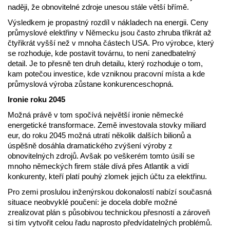
naději, že obnovitelné zdroje unesou stále větší břímě.
Výsledkem je propastný rozdíl v nákladech na energii. Ceny
průmyslové elektřiny v Německu jsou často zhruba třikrát až
čtyřikrát vyšší než v mnoha částech USA. Pro výrobce, který
se rozhoduje, kde postavit továrnu, to není zanedbatelný
detail. Je to přesně ten druh detailu, který rozhoduje o tom,
kam potečou investice, kde vzniknou pracovní místa a kde
průmyslová výroba zůstane konkurenceschopná.
Ironie roku 2045
Možná právě v tom spočívá největší ironie německé
energetické transformace. Země investovala stovky miliard
eur, do roku 2045 možná utratí několik dalších bilionů a
úspěšně dosáhla dramatického zvýšení výroby z
obnovitelných zdrojů. Avšak po veškerém tomto úsilí se
mnoho německých firem stále dívá přes Atlantik a vidí
konkurenty, kteří platí pouhý zlomek jejich účtu za elektřinu.
Pro zemi proslulou inženýrskou dokonalostí nabízí současná
situace neobvyklé poučení: je docela dobře možné
zrealizovat plán s působivou technickou přesností a zároveň
si tím vytvořit celou řadu naprosto předvídatelných problémů.