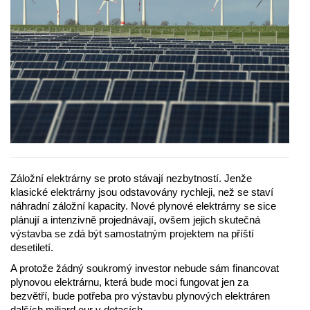
Záložní elektrárny se proto stávají nezbytností. Jenže
klasické elektrárny jsou odstavovány rychleji, než se staví
náhradní záložní kapacity. Nové plynové elektrárny se sice
plánují a intenzivně projednávají, ovšem jejich skutečná
výstavba se zdá být samostatným projektem na příští
desetiletí.
A protože žádný soukromý investor nebude sám financovat
plynovou elektrárnu, která bude moci fungovat jen za
bezvětří, bude potřeba pro výstavbu plynových elektráren
dalších miliard eur v dotacích.