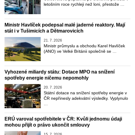
letošním roce rychleji než loni, přestože …
Ministr Havlíček podepsal malé jaderné reaktory. Mají
stát i v Tušimicích a Dětmarovicích
21. 7. 2026
Ministr průmyslu a obchodu Karel Havlíček
(ANO) ve Velké Británii společně se …
Vyhozené miliardy státu: Dotace MPO na snížení
spotřeby energie ničemu nepomohly
20. 7. 2026
Státní dotace na snížení spotřeby energie v
ČR nepřinesly adekvátní výsledky. Vyplynulo
…
ERÚ varoval spotřebitele v ČR: Kvůli jednomu údaji
mohou přijít o právo ukončit smlouvy
15. 7. 2026