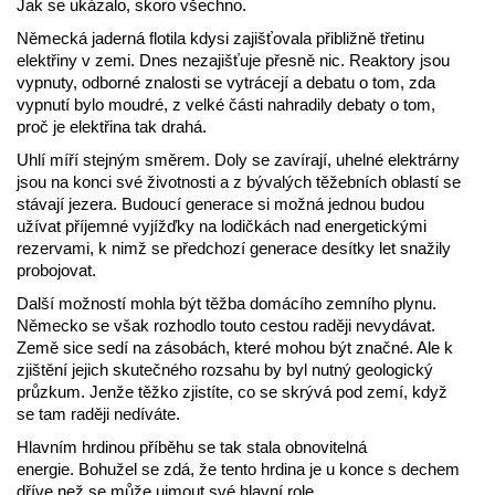
Jak se ukázalo, skoro všechno.
Německá jaderná flotila kdysi zajišťovala přibližně třetinu
elektřiny v zemi. Dnes nezajišťuje přesně nic. Reaktory jsou
vypnuty, odborné znalosti se vytrácejí a debatu o tom, zda
vypnutí bylo moudré, z velké části nahradily debaty o tom,
proč je elektřina tak drahá.
Uhlí míří stejným směrem. Doly se zavírají, uhelné elektrárny
jsou na konci své životnosti a z bývalých těžebních oblastí se
stávají jezera. Budoucí generace si možná jednou budou
užívat příjemné vyjížďky na lodičkách nad energetickými
rezervami, k nimž se předchozí generace desítky let snažily
probojovat.
Další možností mohla být těžba domácího zemního plynu.
Německo se však rozhodlo touto cestou raději nevydávat.
Země sice sedí na zásobách, které mohou být značné. Ale k
zjištění jejich skutečného rozsahu by byl nutný geologický
průzkum. Jenže těžko zjistíte, co se skrývá pod zemí, když
se tam raději nedíváte.
Hlavním hrdinou příběhu se tak stala obnovitelná
energie. Bohužel se zdá, že tento hrdina je u konce s dechem
dříve než se může ujmout své hlavní role.