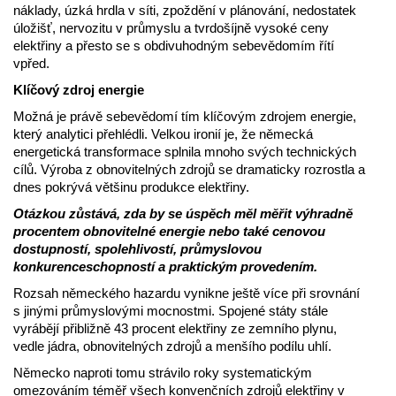
náklady, úzká hrdla v síti, zpoždění v plánování, nedostatek
úložišť, nervozitu v průmyslu a tvrdošíjně vysoké ceny
elektřiny a přesto se s obdivuhodným sebevědomím řítí
vpřed.
Klíčový zdroj energie
Možná je právě sebevědomí tím klíčovým zdrojem energie,
který analytici přehlédli. Velkou ironií je, že německá
energetická transformace splnila mnoho svých technických
cílů. Výroba z obnovitelných zdrojů se dramaticky rozrostla a
dnes pokrývá většinu produkce elektřiny.
Otázkou zůstává, zda by se úspěch měl měřit výhradně
procentem obnovitelné energie nebo také cenovou
dostupností, spolehlivostí, průmyslovou
konkurenceschopností a praktickým provedením.
Rozsah německého hazardu vynikne ještě více při srovnání
s jinými průmyslovými mocnostmi. Spojené státy stále
vyrábějí přibližně 43 procent elektřiny ze zemního plynu,
vedle jádra, obnovitelných zdrojů a menšího podílu uhlí.
Německo naproti tomu strávilo roky systematickým
omezováním téměř všech konvenčních zdrojů elektřiny v