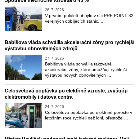
Spotřeba meziročně vzrostla o 45 %
28. 7. 2026
V prvním pololetí přibylo v síti PRE POINT 32
veřejných dobíjecích stanic. …
Babišova vláda schválila akcelerační zóny pro rychlejší
výstavbu obnovitelných zdrojů
27. 7. 2026
Babišova vláda schválila takzvané
akcelerační zóny, které umožňují rychlejší
výstavbu nových obnovitelných …
Celosvětová poptávka po elektřině vzroste, zvyšují ji
elektromobily i datová centra
24. 7. 2026
Celosvětová poptávka po elektřině poroste v
letošním roce rychleji než loni, přestože …