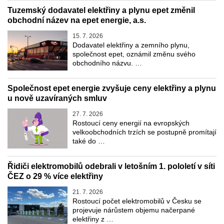
Tuzemský dodavatel elektřiny a plynu epet změnil
obchodní název na epet energie, a.s.
15. 7. 2026
Dodavatel elektřiny a zemního plynu,
společnost epet, oznámil změnu svého
obchodního názvu. …
Společnost epet energie zvyšuje ceny elektřiny a plynu
u nově uzavíraných smluv
27. 7. 2026
Rostoucí ceny energií na evropských
velkoobchodních trzích se postupně promítají
také do …
Řidiči elektromobilů odebrali v letošním 1. pololetí v síti
ČEZ o 29 % více elektřiny
21. 7. 2026
Rostoucí počet elektromobilů v Česku se
projevuje nárůstem objemu načerpané
elektřiny z …