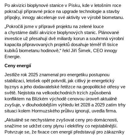
Po akvizici bioplynové stanice v Písku, kde v letošním roce
pokračují přípravné práce na upgrade technologie a stavby
přípojky, innogy akceleruje své aktivity ve výrobě biometanu.
„Pokročili jsme v přípravě projektu na zelené louce
a chystáme další akvizice bioplynových stanic. Plánované
investice už přesahují dvě miliardy korun a souhrnná výrobní
kapacita připravovaných projektů dosahuje téměř tři tisíce
kubíků biometanu hodinově,“ řekl Jiří Šimek, CEO innogy
Energie.
Ceny energií
Jestliže rok 2025 znamenal pro energetiku postupnou
stabilizaci, letošek opět potvrdil, jak citlivý je energetický
byznys a jeho dodavatelské řetězce na geopolitické otřesy ve
světě. Nejistota na velkoobchodních trzích způsobená
konfliktem na Blízkém východě cenovou úroveň aktuálně
zvyšuje, v dlouhodobějším výhledu let 2028 a 2029 zatím trhy
situaci kolem Hormuzského průlivu ignorují, uvedla firma.
„Aktuálně se nechystáme zvyšovat ceny pro domácnosti,
snažíme se udržet ceny plynu i elektřiny co nejstabilnější.
Potvrzuje se, že fixace cen energií představují pro zákazníky