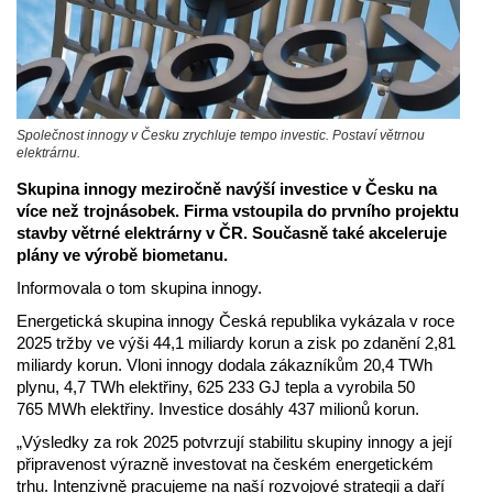
Společnost innogy v Česku zrychluje tempo investic. Postaví větrnou
elektrárnu.
Skupina innogy meziročně navýší investice v Česku na
více než trojnásobek. Firma vstoupila do prvního projektu
stavby větrné elektrárny v ČR. Současně také akceleruje
plány ve výrobě biometanu.
Informovala o tom skupina innogy.
Energetická skupina innogy Česká republika vykázala v roce
2025 tržby ve výši 44,1 miliardy korun a zisk po zdanění 2,81
miliardy korun. Vloni innogy dodala zákazníkům 20,4 TWh
plynu, 4,7 TWh elektřiny, 625 233 GJ tepla a vyrobila 50
765 MWh elektřiny. Investice dosáhly 437 milionů korun.
„Výsledky za rok 2025 potvrzují stabilitu skupiny innogy a její
připravenost výrazně investovat na českém energetickém
trhu. Intenzivně pracujeme na naší rozvojové strategii a daří