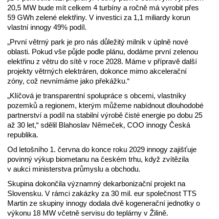
20,5 MW bude mít celkem 4 turbíny a ročně má vyrobit přes
59 GWh zelené elektřiny. V investici za 1,1 miliardy korun
vlastní innogy 49% podíl.
„První větrný park je pro nás důležitý milník v úplně nové
oblasti. Pokud vše půjde podle plánu, dodáme první zelenou
elektřinu z větru do sítě v roce 2028. Máme v přípravě další
projekty větrných elektráren, dokonce mimo akcelerační
zóny, což nevnímáme jako překážku.“
„Klíčová je transparentní spolupráce s obcemi, vlastníky
pozemků a regionem, kterým můžeme nabídnout dlouhodobé
partnerství a podíl na stabilní výrobě čisté energie po dobu 25
až 30 let,“ sdělil Blahoslav Němeček, COO innogy Česká
republika.
Od letošního 1. června do konce roku 2029 innogy zajišťuje
povinný výkup biometanu na českém trhu, když zvítězila
v aukci ministerstva průmyslu a obchodu.
Skupina dokončila významný dekarbonizační projekt na
Slovensku. V rámci zakázky za 30 mil. eur společnost TTS
Martin ze skupiny innogy dodala dvě kogenerační jednotky o
výkonu 18 MW včetně servisu do teplárny v Žilině.