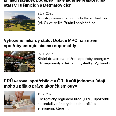
Ministr Havlíček podepsal malé jaderné reaktory. Mají
stát i v Tušimicích a Dětmarovicích
21. 7. 2026
Ministr průmyslu a obchodu Karel Havlíček
(ANO) ve Velké Británii společně se …
Vyhozené miliardy státu: Dotace MPO na snížení
spotřeby energie ničemu nepomohly
20. 7. 2026
Státní dotace na snížení spotřeby energie v
ČR nepřinesly adekvátní výsledky. Vyplynulo
…
ERÚ varoval spotřebitele v ČR: Kvůli jednomu údaji
mohou přijít o právo ukončit smlouvy
15. 7. 2026
Energetický regulační úřad (ERÚ) upozornil
na praktiky některých obchodníků s
energiemi, které …