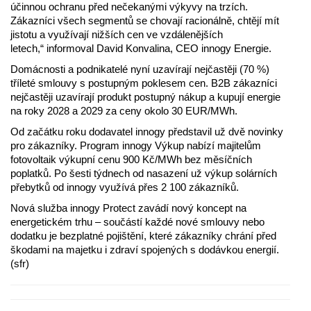
účinnou ochranu před nečekanými výkyvy na trzích.
Zákazníci všech segmentů se chovají racionálně, chtějí mít
jistotu a využívají nižších cen ve vzdálenějších
letech,“ informoval David Konvalina, CEO innogy Energie.
Domácnosti a podnikatelé nyní uzavírají nejčastěji (70 %)
tříleté smlouvy s postupným poklesem cen. B2B zákazníci
nejčastěji uzavírají produkt postupný nákup a kupují energie
na roky 2028 a 2029 za ceny okolo 30 EUR/MWh.
Od začátku roku dodavatel innogy představil už dvě novinky
pro zákazníky. Program innogy Výkup nabízí majitelům
fotovoltaik výkupní cenu 900 Kč/MWh bez měsíčních
poplatků. Po šesti týdnech od nasazení už výkup solárních
přebytků od innogy využívá přes 2 100 zákazníků.
Nová služba innogy Protect zavádí nový koncept na
energetickém trhu – součástí každé nové smlouvy nebo
dodatku je bezplatné pojištění, které zákazníky chrání před
škodami na majetku i zdraví spojených s dodávkou energií.
(sfr)