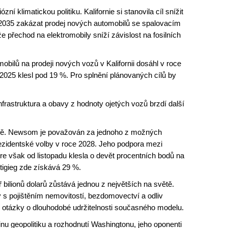
klimatickou politiku. Kalifornie si stanovila cíl snížit
2035 zakázat prodej nových automobilů se spalovacím
 přechod na elektromobily sníží závislost na fosilních
omobilů na prodeji nových vozů v Kalifornii dosáhl v roce
 2025 klesl pod 19 %. Pro splnění plánovaných cílů by
frastruktura a obavy z hodnoty ojetých vozů brzdí další
 době. Newsom je považován za jednoho z možných
ezidentské volby v roce 2028. Jeho podpora mezi
e však od listopadu klesla o devět procentních bodů na
tigieg zde získává 29 %.
bilionů dolarů zůstává jednou z největších na světě.
y s pojištěním nemovitostí, bezdomovectví a odliv
jí otázky o dlouhodobé udržitelnosti současného modelu.
u geopolitiku a rozhodnutí Washingtonu, jeho oponenti