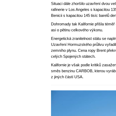
Situaci dále zhoršilo uzavření dvou v
rafinerie v Los Angeles s kapacitou 13
Benicii s kapacitou 145 tisíc barelů de
Dohromady tak Kalifornie přišla téměř 
asi o pětinu celkového výkonu.
Energetická zranitelnost státu se napl
Uzavření Hormuzského průlivu vyřadil
zemního plynu. Cena ropy Brent překro
celých Spojených státech.
Kalifornie je však podle kritiků zasaž
směs benzinu CARBOB, kterou vyrábí j
z jiných částí USA.