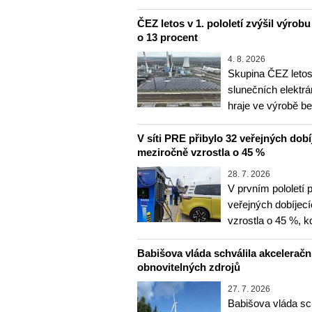
ČEZ letos v 1. pololetí zvýšil výrob
o 13 procent
4. 8. 2026
Skupina ČEZ letos 
slunečních elektrá
hraje ve výrobě b
V síti PRE přibylo 32 veřejných dobí
meziročně vzrostla o 45 %
28. 7. 2026
V prvním pololetí 
veřejných dobíjec
vzrostla o 45 %, 
Babišova vláda schválila akceleračn
obnovitelných zdrojů
27. 7. 2026
Babišova vláda sc