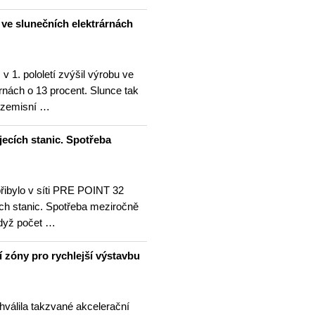
u ve slunečních elektrárnách
v 1. pololetí zvýšil výrobu ve
rnách o 13 procent. Slunce tak
ezemisní …
jecích stanic. Spotřeba
přibylo v síti PRE POINT 32
ích stanic. Spotřeba meziročně
když počet …
í zóny pro rychlejší výstavbu
hválila takzvané akcelerační