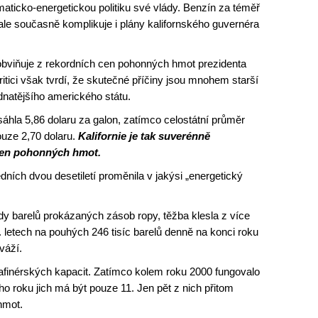
imaticko-energetickou politiku své vlády. Benzín za téměř
) ale současně komplikuje i plány kalifornského guvernéra
bviňuje z rekordních cen pohonných hmot prezidenta
itici však tvrdí, že skutečné příčiny jsou mnohem starší
lidnatějšího amerického státu.
sáhla 5,86 dolaru za galon, zatímco celostátní průměr
pouze 2,70 dolaru.
Kalifornie je tak suverénně
cen pohonných hmot.
edních dvou desetiletí proměnila v jakýsi „energetický
dy barelů prokázaných zásob ropy, těžba klesla z více
. letech na pouhých 246 tisíc barelů denně na konci roku
váží.
finérských kapacit. Zatímco kolem roku 2000 fungovalo
šního roku jich má být pouze 11. Jen pět z nich přitom
hmot.