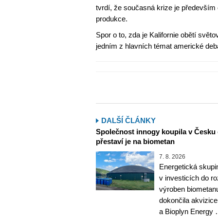
tvrdí, že současná krize je především
produkce.
Spor o to, zda je Kalifornie obětí svět
jedním z hlavních témat americké deba
DALŠÍ ČLÁNKY
Společnost innogy koupila v Česku 
přestaví je na biometan
7. 8. 2026
Energetická skupi
v investicích do r
výroben biometanu
dokončila akvizice
a Bioplyn Energy