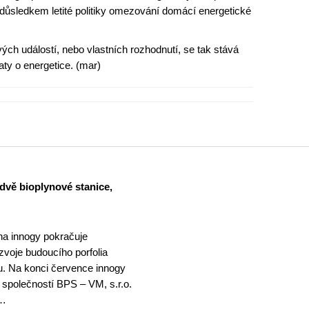
 důsledkem letité politiky omezování domácí energetické
ových událostí, nebo vlastních rozhodnutí, se tak stává
ty o energetice. (mar)
dvě bioplynové stanice,
na innogy pokračuje
ozvoje budoucího porfolia
. Na konci července innogy
 společností BPS – VM, s.r.o.
 …