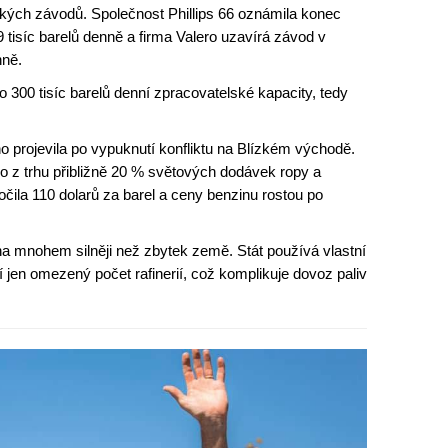
elkých závodů. Společnost Phillips 66 oznámila konec
9 tisíc barelů denně a firma Valero uzavírá závod v
nně.
o 300 tisíc barelů denní zpracovatelské kapacity, tedy
no projevila po vypuknutí konfliktu na Blízkém východě.
o z trhu přibližně 20 % světových dodávek ropy a
čila 110 dolarů za barel a ceny benzinu rostou po
ena mnohem silněji než zbytek země. Stát používá vlastní
en omezený počet rafinerií, což komplikuje dovoz paliv