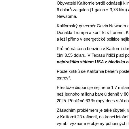
Obyvatelé Kalifornie tvrdě odnášejí kl
6 dolarů za galon (1 galon = 3,78 litru
Newsoma.
Kalifornský guvernér Gavin Newsom o
Donalda Trumpa a konflikt s Íránem. Kr
a leží přímo v energetické politice nej
Průměrná cena benzinu v Kalifornii do
činí 3,95 dolaru. V Texasu řidiči platí 
nejdražším státem USA z hlediska 
Podle kritiků se Kalifornie během posl
ostrov“.
Přestože disponuje nejméně 1,7 miliar
než jednoho milionu barelů denně v 80
2025. Přibližně 63 % ropy dnes stát do
Zásadním problémem je také úbytek ra
v Kalifornii 23 rafinerií, na konci leto
vyrábí významné objemy pohonných 