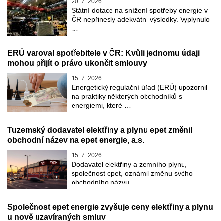
20. 7. 2026
Státní dotace na snížení spotřeby energie v
ČR nepřinesly adekvátní výsledky. Vyplynulo
…
ERÚ varoval spotřebitele v ČR: Kvůli jednomu údaji
mohou přijít o právo ukončit smlouvy
15. 7. 2026
Energetický regulační úřad (ERÚ) upozornil
na praktiky některých obchodníků s
energiemi, které …
Tuzemský dodavatel elektřiny a plynu epet změnil
obchodní název na epet energie, a.s.
15. 7. 2026
Dodavatel elektřiny a zemního plynu,
společnost epet, oznámil změnu svého
obchodního názvu. …
Společnost epet energie zvyšuje ceny elektřiny a plynu
u nově uzavíraných smluv