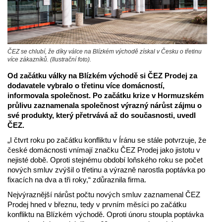
ČEZ se chlubí, že díky válce na Blízkém východě získal v Česku o třetinu
více zákazníků. (Ilustrační foto).
Od začátku války na Blízkém východě si ČEZ Prodej za
dodavatele vybralo o třetinu více domácností,
informovala společnost. Po začátku krize v Hormuzském
průlivu zaznamenala společnost výrazný nárůst zájmu o
své produkty, který přetrvává až do současnosti, uvedl
ČEZ.
„I čtvrt roku po začátku konfliktu v Íránu se stále potvrzuje, že
české domácnosti vnímají značku ČEZ Prodej jako jistotu v
nejisté době. Oproti stejnému období loňského roku se počet
nových smluv zvýšil o třetinu a výrazně narostla poptávka po
fixacích na dva a tři roky,“ zdůraznila firma.
Nejvýraznější nárůst počtu nových smluv zaznamenal ČEZ
Prodej hned v březnu, tedy v prvním měsíci po začátku
konfliktu na Blízkém východě. Oproti únoru stoupla poptávka