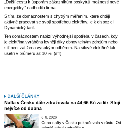
„Další cestu k úsporám zákazníkům poskytují možnosti nové
energetiky,“ nadhodila firma.
S tím, že domácnostem s chytrým měřením, které chtějí
aktivně pracovat se svojí spotřebou elektřiny, je k dispozici
Dynamický tarif.
Ten domácnostem nabízí výhodnější spotřebu v časech, kdy
je elektřina vyráběna levněji díky obnovitelným zdrojům nebo
síť není zatížena vysokým odběrem. Na silové elektřině tak
ušetří v průměru až 10 %. (sfr)
DALŠÍ ČLÁNKY
Nafta v Česku dále zdražovala na 44,66 Kč za litr. Stojí
nejvíce od dubna
6. 8. 2026
Cena nafty v Česku pokračovala v růstu. Od
minulé středy zdražila o …