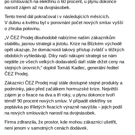
po smlouvách na elektřinu o 60 procent, u plynu dokonce
narostl zájem až na dvojnásobek.
Tento trend dál pokračoval i v následujících měsících.
V dubnu a květnu byl v porovnání počet nových smluv vyšší
o zhruba polovinu.
„V ČEZ Prodej dlouhodobě nabízíme našim zákazníkům
stabilitu, jasnou strategii a jistotu. Krize na Blízkém východě
opět ukazuje, že domácnosti takový přístup zvlášť v těžkých
obdobích vyhledávají. Díky naší nákupní strategii se nám
nejdéle ze všech velkých dodavatelů daří stále držet ceny na
stejných úrovních,“ doplnil Tomáš Kadlec, generální ředitel
ČEZ Prodej.
Zákazníci ČEZ Prodej mají stále dostupné stejné produkty a
podmínky, jako před začátkem hormuzské krize. Největší
zájem je o fixace na dva a tři roky, u plynu dokonce tvoří
téměř 90 procent nových smluv. V případě elektřiny se
poptávka po tříletých fixacích výrazně navýšila – jejich podíl
na nových smlouvách narostl na dvojnásobek.
Firma zdlranzila, že prostor, kde mohou zákazníci ušetřit,
není jenom v samotných cenách dodávek.