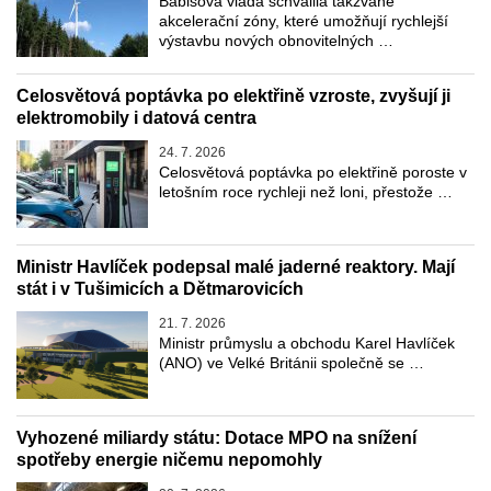
Babišova vláda schválila takzvané
akcelerační zóny, které umožňují rychlejší
výstavbu nových obnovitelných …
Celosvětová poptávka po elektřině vzroste, zvyšují ji
elektromobily i datová centra
24. 7. 2026
Celosvětová poptávka po elektřině poroste v
letošním roce rychleji než loni, přestože …
Ministr Havlíček podepsal malé jaderné reaktory. Mají
stát i v Tušimicích a Dětmarovicích
21. 7. 2026
Ministr průmyslu a obchodu Karel Havlíček
(ANO) ve Velké Británii společně se …
Vyhozené miliardy státu: Dotace MPO na snížení
spotřeby energie ničemu nepomohly