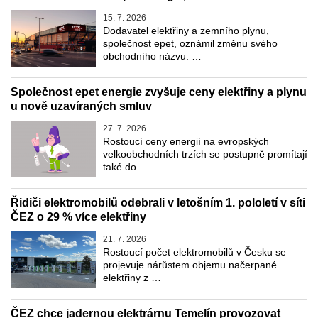
15. 7. 2026
Dodavatel elektřiny a zemního plynu,
společnost epet, oznámil změnu svého
obchodního názvu. …
Společnost epet energie zvyšuje ceny elektřiny a plynu
u nově uzavíraných smluv
27. 7. 2026
Rostoucí ceny energií na evropských
velkoobchodních trzích se postupně promítají
také do …
Řidiči elektromobilů odebrali v letošním 1. pololetí v síti
ČEZ o 29 % více elektřiny
21. 7. 2026
Rostoucí počet elektromobilů v Česku se
projevuje nárůstem objemu načerpané
elektřiny z …
ČEZ chce jadernou elektrárnu Temelín provozovat