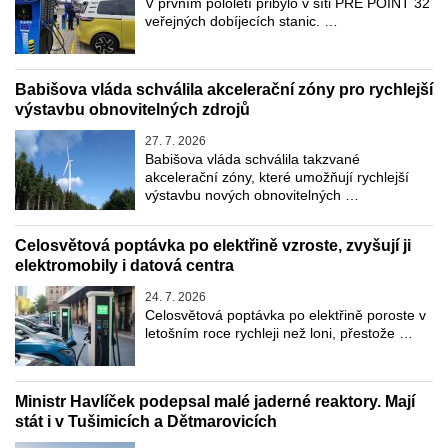
V prvním pololetí přibylo v síti PRE POINT 32
veřejných dobíjecích stanic. …
Babišova vláda schválila akcelerační zóny pro rychlejší
výstavbu obnovitelných zdrojů
27. 7. 2026
Babišova vláda schválila takzvané
akcelerační zóny, které umožňují rychlejší
výstavbu nových obnovitelných …
Celosvětová poptávka po elektřině vzroste, zvyšují ji
elektromobily i datová centra
24. 7. 2026
Celosvětová poptávka po elektřině poroste v
letošním roce rychleji než loni, přestože …
Ministr Havlíček podepsal malé jaderné reaktory. Mají
stát i v Tušimicích a Dětmarovicích