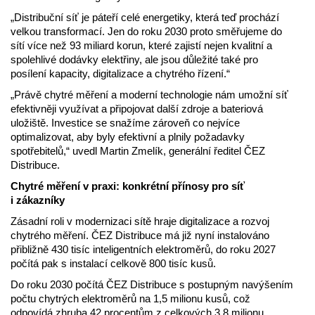
„Distribuční síť je páteří celé energetiky, která teď prochází
velkou transformací. Jen do roku 2030 proto směřujeme do
sítí více než 93 miliard korun, které zajistí nejen kvalitní a
spolehlivé dodávky elektřiny, ale jsou důležité také pro
posílení kapacity, digitalizace a chytrého řízení.“
„Právě chytré měření a moderní technologie nám umožní síť
efektivněji využívat a připojovat další zdroje a bateriová
uložiště. Investice se snažíme zároveň co nejvíce
optimalizovat, aby byly efektivní a plnily požadavky
spotřebitelů,“ uvedl Martin Zmelík, generální ředitel ČEZ
Distribuce.
Chytré měření v praxi: konkrétní přínosy pro síť
i zákazníky
Zásadní roli v modernizaci sítě hraje digitalizace a rozvoj
chytrého měření. ČEZ Distribuce má již nyní instalováno
přibližně 430 tisíc inteligentních elektroměrů, do roku 2027
počítá pak s instalací celkově 800 tisíc kusů.
Do roku 2030 počítá ČEZ Distribuce s postupným navýšením
počtu chytrých elektroměrů na 1,5 milionu kusů, což
odpovídá zhruba 42 procentům z celkových 3,8 milionu