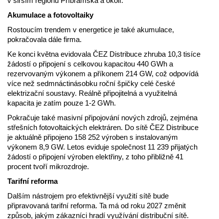
v širším regionu Příbramska a okolí.
Akumulace a fotovoltaiky
Rostoucím trendem v energetice je také akumulace,
pokračovala dále firma.
Ke konci května evidovala ČEZ Distribuce zhruba 10,3 tisíce
žádostí o připojení s celkovou kapacitou 440 GWh a
rezervovaným výkonem a příkonem 214 GW, což odpovídá
více než sedmnáctinásobku roční špičky celé české
elektrizační soustavy. Reálně připojitelná a využitelná
kapacita je zatím pouze 1-2 GWh.
Pokračuje také masivní připojování nových zdrojů, zejména
střešních fotovoltaických elektráren. Do sítě ČEZ Distribuce
je aktuálně připojeno 158 252 výroben s instalovaným
výkonem 8,9 GW. Letos eviduje společnost 11 239 přijatých
žádostí o připojení výroben elektřiny, z toho přibližně 41
procent tvoří mikrozdroje.
Tarifní reforma
Dalším nástrojem pro efektivnější využití sítě bude
připravovaná tarifní reforma. Ta má od roku 2027 změnit
způsob, jakým zákazníci hradí využívání distribuční sítě.