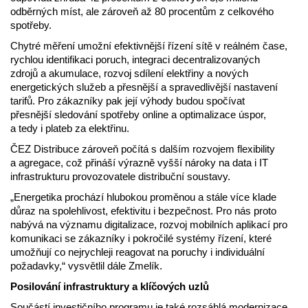
odběrných míst, ale zároveň až 80 procentům z celkového
spotřeby.
Chytré měření umožní efektivnější řízení sítě v reálném čase,
rychlou identifikaci poruch, integraci decentralizovaných
zdrojů a akumulace, rozvoj sdílení elektřiny a nových
energetických služeb a přesnější a spravedlivější nastavení
tarifů. Pro zákazníky pak její výhody budou spočívat
přesnější sledování spotřeby online a optimalizace úspor,
a tedy i plateb za elektřinu.
ČEZ Distribuce zároveň počítá s dalším rozvojem flexibility
a agregace, což přináší výrazně vyšší nároky na data i IT
infrastrukturu provozovatele distribuční soustavy.
„Energetika prochází hlubokou proměnou a stále více klade
důraz na spolehlivost, efektivitu i bezpečnost. Pro nás proto
nabývá na významu digitalizace, rozvoj mobilních aplikací pro
komunikaci se zákazníky i pokročilé systémy řízení, které
umožňují co nejrychleji reagovat na poruchy i individuální
požadavky,“ vysvětlil dále Zmelík.
Posilování infrastruktury a klíčových uzlů
Součástí investičního programu je také rozsáhlá modernizace