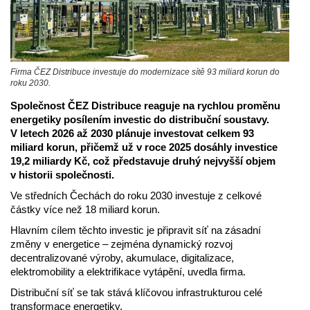
Firma ČEZ Distribuce investuje do modernizace sítě 93 miliard korun do
roku 2030.
Společnost ČEZ Distribuce reaguje na rychlou proměnu
energetiky posílením investic do distribuční soustavy.
V letech 2026 až 2030 plánuje investovat celkem 93
miliard korun, přičemž už v roce 2025 dosáhly investice
19,2 miliardy Kč, což představuje druhý nejvyšší objem
v historii společnosti.
Ve středních Čechách do roku 2030 investuje z celkové
částky více než 18 miliard korun.
Hlavním cílem těchto investic je připravit síť na zásadní
změny v energetice – zejména dynamický rozvoj
decentralizované výroby, akumulace, digitalizace,
elektromobility a elektrifikace vytápění, uvedla firma.
Distribuční síť se tak stává klíčovou infrastrukturou celé
transformace energetiky.