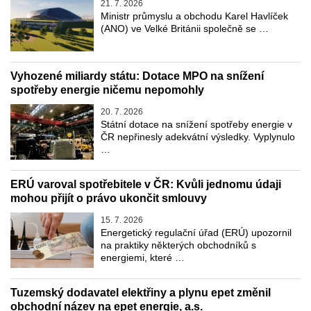
21. 7. 2026
Ministr průmyslu a obchodu Karel Havlíček
(ANO) ve Velké Británii společně se …
Vyhozené miliardy státu: Dotace MPO na snížení
spotřeby energie ničemu nepomohly
20. 7. 2026
Státní dotace na snížení spotřeby energie v
ČR nepřinesly adekvátní výsledky. Vyplynulo
…
ERÚ varoval spotřebitele v ČR: Kvůli jednomu údaji
mohou přijít o právo ukončit smlouvy
15. 7. 2026
Energetický regulační úřad (ERÚ) upozornil
na praktiky některých obchodníků s
energiemi, které …
Tuzemský dodavatel elektřiny a plynu epet změnil
obchodní název na epet energie, a.s.