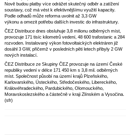
Nově budou platby více odrážet skutečný odběr a zatížení
soustavy, což má vést k efektivnějšímu využití kapacity.
Podle odhadů může reforma uvolnit až 3,3 GW
výkonu a omezit potřebu dalších investic do infrastruktury.
ČEZ Distribuce dnes obsluhuje 3,8 milionu odběrných míst,
provozuje 171 tisíc kilometrů vedení, 48 600 trafostanic a 284
rozvoden. Instalovaný výkon fotovoltaických elektráren již
dosáhl 3 GW, přičemž v posledních pěti letech přibyly 2 GW
nových instalací.
ČEZ Distribuce ze Skupiny ČEZ provozuje na území České
republiky vedení v délce 171 450 km s 3,8 mil. odběrných
míst. Společnost působí na území krajů Plzeňského,
Karlovarského, Ústeckého, Středočeského, Libereckého,
Královéhradeckého, Pardubického, Olomouckého,
Moravskoslezského a částečně v kraji Zlínském a Vysočina.
(sfr)