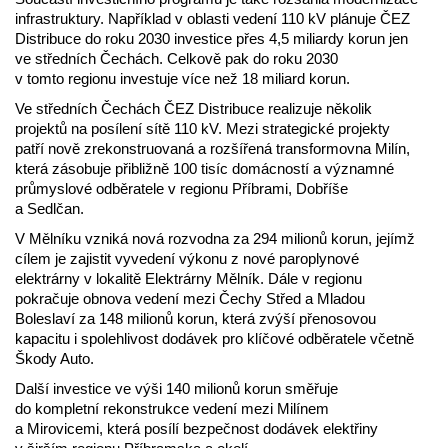
infrastruktury. Například v oblasti vedení 110 kV plánuje ČEZ
Distribuce do roku 2030 investice přes 4,5 miliardy korun jen
ve středních Čechách. Celkově pak do roku 2030
v tomto regionu investuje více než 18 miliard korun.
Ve středních Čechách ČEZ Distribuce realizuje několik
projektů na posílení sítě 110 kV. Mezi strategické projekty
patří nově zrekonstruovaná a rozšířená transformovna Milín,
která zásobuje přibližně 100 tisíc domácností a významné
průmyslové odběratele v regionu Příbrami, Dobříše
a Sedlčan.
V Mělníku vzniká nová rozvodna za 294 milionů korun, jejímž
cílem je zajistit vyvedení výkonu z nové paroplynové
elektrárny v lokalitě Elektrárny Mělník. Dále v regionu
pokračuje obnova vedení mezi Čechy Střed a Mladou
Boleslaví za 148 milionů korun, která zvýší přenosovou
kapacitu i spolehlivost dodávek pro klíčové odběratele včetně
Škody Auto.
Další investice ve výši 140 milionů korun směřuje
do kompletní rekonstrukce vedení mezi Milínem
a Mirovicemi, která posílí bezpečnost dodávek elektřiny