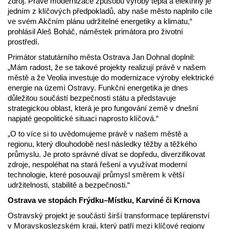
zdroj. Právě modernizace způsobu výroby tepla a elektřiny je
jedním z klíčových předpokladů, aby naše město naplnilo cíle
ve svém Akčním plánu udržitelné energetiky a klimatu,“
prohlásil Aleš Boháč, náměstek primátora pro životní
prostředí.
Primátor statutárního města Ostrava Jan Dohnal doplnil:
„Mám radost, že se takové projekty realizují právě v našem
městě a že Veolia investuje do modernizace výroby elektrické
energie na území Ostravy. Funkční energetika je dnes
důležitou součástí bezpečnosti státu a představuje
strategickou oblast, která je pro fungování země v dnešní
napjaté geopolitické situaci naprosto klíčová.“
„O to více si to uvědomujeme právě v našem městě a
regionu, který dlouhodobě nesl následky těžby a těžkého
průmyslu. Je proto správné dívat se dopředu, diverzifikovat
zdroje, nespoléhat na stará řešení a využívat moderní
technologie, které posouvají průmysl směrem k větší
udržitelnosti, stabilitě a bezpečnosti.“
Ostrava ve stopách Frýdku–Místku, Karviné či Krnova
Ostravský projekt je součástí širší transformace teplárenství
v Moravskoslezském kraji, který patří mezi klíčové regiony