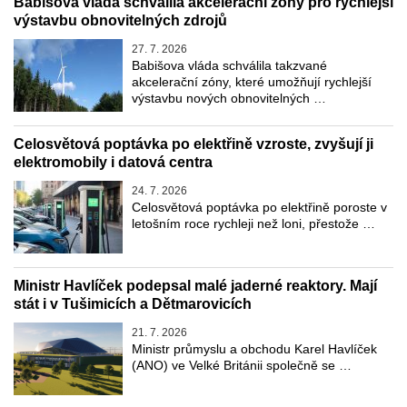
Babišova vláda schválila akcelerační zóny pro rychlejší
výstavbu obnovitelných zdrojů
27. 7. 2026
Babišova vláda schválila takzvané
akcelerační zóny, které umožňují rychlejší
výstavbu nových obnovitelných …
Celosvětová poptávka po elektřině vzroste, zvyšují ji
elektromobily i datová centra
24. 7. 2026
Celosvětová poptávka po elektřině poroste v
letošním roce rychleji než loni, přestože …
Ministr Havlíček podepsal malé jaderné reaktory. Mají
stát i v Tušimicích a Dětmarovicích
21. 7. 2026
Ministr průmyslu a obchodu Karel Havlíček
(ANO) ve Velké Británii společně se …