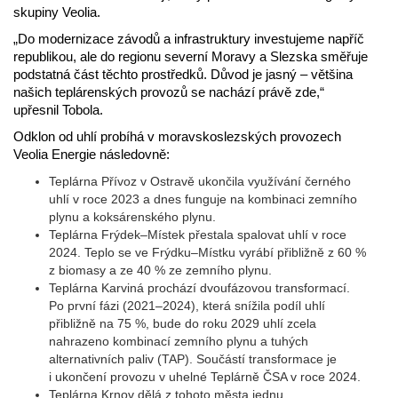
skupiny Veolia.
„Do modernizace závodů a infrastruktury investujeme napříč
republikou, ale do regionu severní Moravy a Slezska směřuje
podstatná část těchto prostředků. Důvod je jasný – většina
našich teplárenských provozů se nachází právě zde,“
upřesnil Tobola.
Odklon od uhlí probíhá v moravskoslezských provozech
Veolia Energie následovně:
T
eplárna Přívoz v Ostravě ukončila využívání černého
uhlí v roce 2023 a dnes funguje na kombinaci zemního
plynu a koksárenského plynu.
Teplárna Frýdek–Místek přestala spalovat uhlí v roce
2024. Teplo se ve Frýdku–Místku vyrábí přibližně z 60 %
z biomasy a ze 40 % ze zemního plynu.
Teplárna Karviná prochází dvoufázovou transformací.
Po první fázi (2021–2024), která snížila podíl uhlí
přibližně na 75 %, bude do roku 2029 uhlí zcela
nahrazeno kombinací zemního plynu a tuhých
alternativních paliv (TAP). Součástí transformace je
i ukončení provozu v uhelné Teplárně ČSA v roce 2024.
Teplárna Krnov dělá z tohoto města jednu