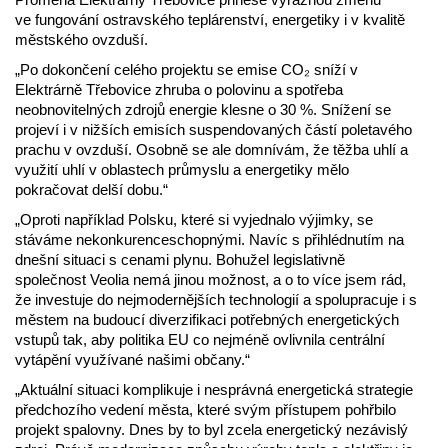
ve fungování ostravského teplárenství, energetiky i v kvalitě
městského ovzduší.
„Po dokončení celého projektu se emise CO₂ sníží v
Elektrárně Třebovice zhruba o polovinu a spotřeba
neobnovitelných zdrojů energie klesne o 30 %. Snížení se
projeví i v nižších emisích suspendovaných částí poletavého
prachu v ovzduší. Osobně se ale domnívám, že těžba uhlí a
využití uhlí v oblastech průmyslu a energetiky mělo
pokračovat delší dobu.“
„Oproti například Polsku, které si vyjednalo výjimky, se
stáváme nekonkurenceschopnými. Navíc s přihlédnutím na
dnešní situaci s cenami plynu. Bohužel legislativně
společnost Veolia nemá jinou možnost, a o to více jsem rád,
že investuje do nejmodernějších technologií a spolupracuje i s
městem na budoucí diverzifikaci potřebných energetických
vstupů tak, aby politika EU co nejméně ovlivnila centrální
vytápění využívané našimi občany.“
„Aktuální situaci komplikuje i nesprávná energetická strategie
předchozího vedení města, které svým přístupem pohřbilo
projekt spalovny. Dnes by to byl zcela energetický nezávislý