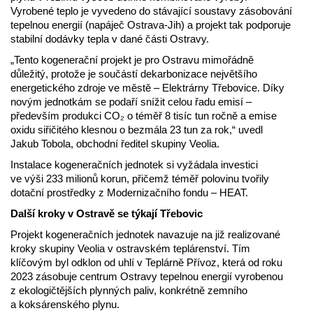
Vyrobené teplo je vyvedeno do stávající soustavy zásobování
tepelnou energií (napáječ Ostrava-Jih) a projekt tak podporuje
stabilní dodávky tepla v dané části Ostravy.
„Tento kogenerační projekt je pro Ostravu mimořádně
důležitý, protože je součástí dekarbonizace největšího
energetického zdroje ve městě – Elektrárny Třebovice. Díky
novým jednotkám se podaří snížit celou řadu emisí –
především produkci CO₂ o téměř 8 tisíc tun ročně a emise
oxidu siřičitého klesnou o bezmála 23 tun za rok,“ uvedl
Jakub Tobola, obchodní ředitel skupiny Veolia.
Instalace kogeneračních jednotek si vyžádala investici
ve výši 233 milionů korun, přičemž téměř polovinu tvořily
dotační prostředky z Modernizačního fondu – HEAT.
Další kroky v Ostravě se týkají Třebovic
Projekt kogeneračních jednotek navazuje na již realizované
kroky skupiny Veolia v ostravském teplárenství. Tím
klíčovým byl odklon od uhlí v Teplárně Přívoz, která od roku
2023 zásobuje centrum Ostravy tepelnou energií vyrobenou
z ekologičtějších plynných paliv, konkrétně zemního
a koksárenského plynu.