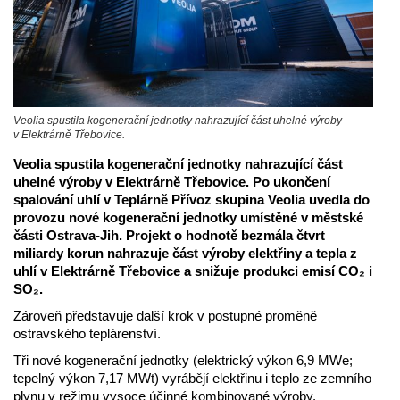
Veolia spustila kogenerační jednotky nahrazující část uhelné výroby
v Elektrárně Třebovice.
Veolia spustila kogenerační jednotky nahrazující část
uhelné výroby v Elektrárně Třebovice. Po ukončení
spalování uhlí v Teplárně Přívoz skupina Veolia uvedla do
provozu nové kogenerační jednotky umístěné v městské
části Ostrava-Jih. Projekt o hodnotě bezmála čtvrt
miliardy korun nahrazuje část výroby elektřiny a tepla z
uhlí v Elektrárně Třebovice a snižuje produkci emisí CO₂ i
SO₂.
Zároveň představuje další krok v postupné proměně
ostravského teplárenství.
Tři nové kogenerační jednotky (elektrický výkon 6,9 MWe;
tepelný výkon 7,17 MWt) vyrábějí elektřinu i teplo ze zemního
plynu v režimu vysoce účinné kombinované výroby.