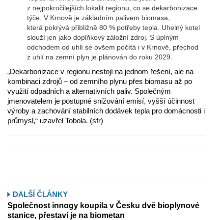
z nejpokročilejších lokalit regionu, co se dekarbonizace
týče. V Krnově je základním palivem biomasa,
která pokrývá přibližně 80 % potřeby tepla. Uhelný kotel
slouží jen jako doplňkový záložní zdroj. S úplným
odchodem od uhlí se ovšem počítá i v Krnově, přechod
z uhlí na zemní plyn je plánován do roku 2029.
„Dekarbonizace v regionu nestojí na jednom řešení, ale na
kombinaci zdrojů – od zemního plynu přes biomasu až po
využití odpadních a alternativních paliv. Společným
jmenovatelem je postupné snižování emisí, vyšší účinnost
výroby a zachování stabilních dodávek tepla pro domácnosti i
průmysl,“ uzavřel Tobola. (sfr)
DALŠÍ ČLÁNKY
Společnost innogy koupila v Česku dvě bioplynové
stanice, přestaví je na biometan