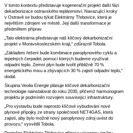
V tomto kontextu představuje kogenerační projekt další fázi
dekarbonizace ostravského teplárenství. Navazující kroky
v Ostravě se budou týkat Elektrárny Třebovice, která je
největším zdrojem ve městě. Její další transformace je
předmětem příprav.
„Tato elektrárna představuje náš klíčový dekarbonizační
projekt v Moravskoslezském kraji,“ zdůraznil Tobola.
„Základem řešení bude kombinace paroplynového cyklu a
tepelných čerpadel, pomocí kterých budeme využívat
odpadní teplo. Zemní plyn bude tvořit přibližně 70 %
energetického mixu a zbývajících 30 % zajistí odpadní teplo,“
dodal.
Skupina Veolia Energie plánuje klíčové dekarbonizační
technologie nainstalovat do roku 2030, přičemž harmonogram
projektu je podmíněn rozvojem související infrastruktury.
„Pro výstavbu bude naprosto klíčové vybudování nové
plynové přípojky ze strany společnosti NET4GAS, která
zajistí, aby bylo možné nový paroplynový zdroj uvést do
provozu,“ vysvětlil Tobola.
Proměna Elektrárny Třebovice přinese výraznou změnu