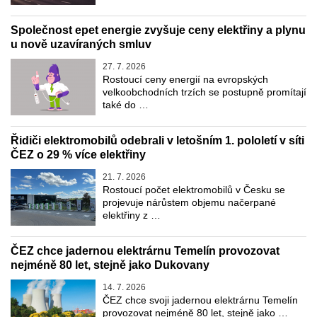
Společnost epet energie zvyšuje ceny elektřiny a plynu
u nově uzavíraných smluv
27. 7. 2026
Rostoucí ceny energií na evropských
velkoobchodních trzích se postupně promítají
také do …
Řidiči elektromobilů odebrali v letošním 1. pololetí v síti
ČEZ o 29 % více elektřiny
21. 7. 2026
Rostoucí počet elektromobilů v Česku se
projevuje nárůstem objemu načerpané
elektřiny z …
ČEZ chce jadernou elektrárnu Temelín provozovat
nejméně 80 let, stejně jako Dukovany
14. 7. 2026
ČEZ chce svoji jadernou elektrárnu Temelín
provozovat nejméně 80 let, stejně jako …