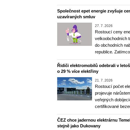
Společnost epet energie zvyšuje cen
uzavíraných smluv
27. 7. 2026
Rostoucí ceny ene
velkoobchodních tr
do obchodních na
republice. Zatímc
Řidiči elektromobilů odebrali v letoš
o 29 % více elektřiny
21. 7. 2026
Rostoucí počet el
projevuje nárůste
veřejných dobíjec
certifikované bez
ČEZ chce jadernou elektrárnu Temel
stejně jako Dukovany