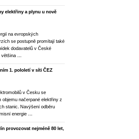
y elektřiny a plynu u nově
rgií na evropských
zích se postupně promítají také
bídek dodavatelů v České
o většina …
ním 1. pololetí v síti ČEZ
ektromobilů v Česku se
m objemu načerpané elektřiny z
ích stanic. Navýšení odběru
emisní energie …
ín provozovat nejméně 80 let,