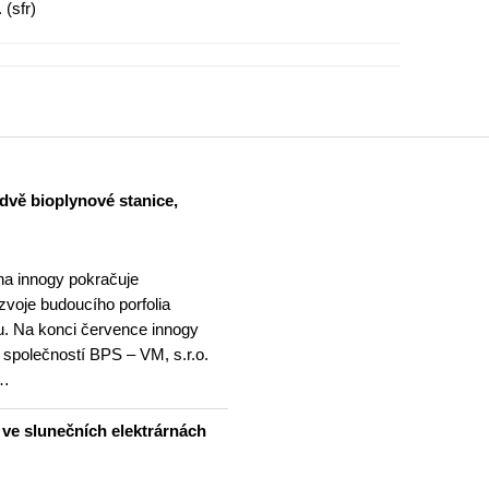
 (sfr)
dvě bioplynové stanice,
na innogy pokračuje
ozvoje budoucího porfolia
. Na konci července innogy
 společností BPS – VM, s.r.o.
 …
u ve slunečních elektrárnách