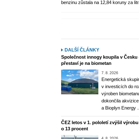
benzinu zůstala na 12,84 koruny za litr.
DALŠÍ ČLÁNKY
Společnost innogy koupila v Česku 
přestaví je na biometan
7. 8. 2026
Energetická skupi
v investicích do r
výroben biometanu
dokončila akvizice
a Bioplyn Energy
ČEZ letos v 1. pololetí zvýšil výrob
o 13 procent
4. 8. 2026