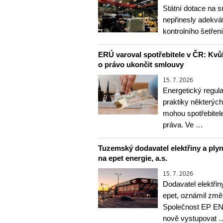
Státní dotace na s
nepřinesly adekvát
kontrolního šetře
ERÚ varoval spotřebitele v ČR: Kvůl
o právo ukončit smlouvy
15. 7. 2026
Energetický regul
praktiky některých
mohou spotřebitele
práva. Ve …
Tuzemský dodavatel elektřiny a ply
na epet energie, a.s.
15. 7. 2026
Dodavatel elektři
epet, oznámil zm
Společnost EP E
nově vystupovat 