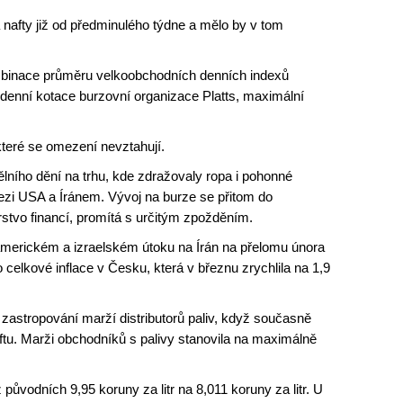
 nafty již od předminulého týdne a mělo by v tom
ombinace průměru velkoobchodních denních indexů
denní kotace burzovní organizace Platts, maximální
teré se omezení nevztahují.
ního dění na trhu, kde zdražovaly ropa i pohonné
ezi USA a Íránem. Vývoj na burze se přitom do
rstvo financí, promítá s určitým zpožděním.
merickém a izraelském útoku na Írán na přelomu února
o celkové inflace v Česku, která v březnu zrychlila na 1,9
zastropování marží distributorů paliv, když současně
aftu. Marži obchodníků s palivy stanovila na maximálně
původních 9,95 koruny za litr na 8,011 koruny za litr. U