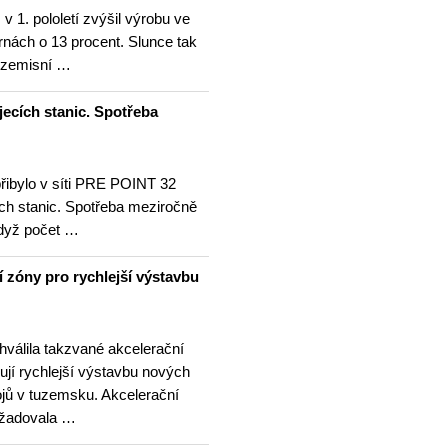
v 1. pololetí zvýšil výrobu ve
rnách o 13 procent. Slunce tak
ezemisní …
jecích stanic. Spotřeba
přibylo v síti PRE POINT 32
ích stanic. Spotřeba meziročně
když počet …
í zóny pro rychlejší výstavbu
hválila takzvané akcelerační
ují rychlejší výstavbu nových
ojů v tuzemsku. Akcelerační
ožadovala …