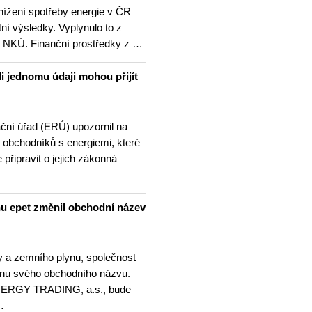
nížení spotřeby energie v ČR
ní výsledky. Vyplynulo to z
ní NKÚ. Finanční prostředky z …
i jednomu údaji mohou přijít
ační úřad (ERÚ) upozornil na
 obchodníků s energiemi, které
 připravit o jejich zákonná
nu epet změnil obchodní název
ny a zemního plynu, společnost
ěnu svého obchodního názvu.
NERGY TRADING, a.s., bude
…