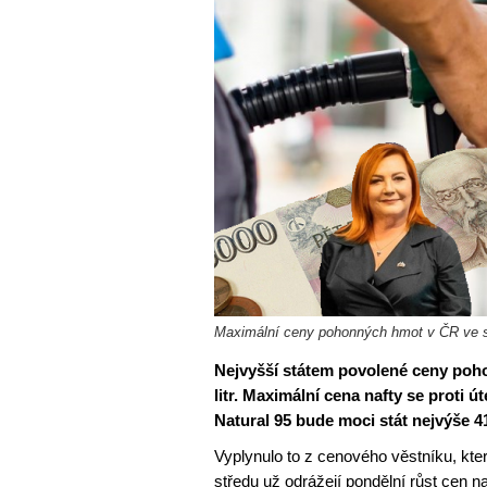
Maximální ceny pohonných hmot v ČR ve st
Nejvyšší státem povolené ceny poho
litr. Maximální cena nafty se proti ú
Natural 95 bude moci stát nejvýše 41
Vyplynulo to z cenového věstníku, kter
středu už odrážejí pondělní růst cen n