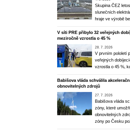
Skupina ČEZ letos 
slunečních elektrá
hraje ve výrobě b
V síti PRE přibylo 32 veřejných dobí
meziročně vzrostla o 45 %
28. 7. 2026
V prvním pololetí 
veřejných dobíjec
vzrostla o 45 %, 
Babišova vláda schválila akceleračn
obnovitelných zdrojů
27. 7. 2026
Babišova vláda sc
zóny, které umožň
obnovitelných zdr
zóny po Česku p