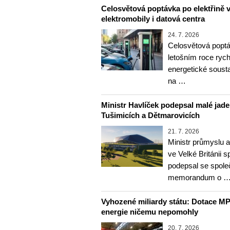
Celosvětová poptávka po elektřině vz
elektromobily i datová centra
24. 7. 2026
Celosvětová poptá
letošním roce rychl
energetické soust
na …
Ministr Havlíček podepsal malé jader
Tušimicích a Dětmarovicích
21. 7. 2026
Ministr průmyslu 
ve Velké Británii
podepsal se spole
memorandum o 
Vyhozené miliardy státu: Dotace MP
energie ničemu nepomohly
20. 7. 2026