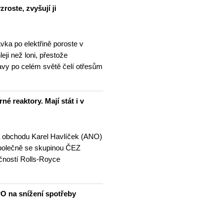
roste, zvyšují ji
vka po elektřině poroste v
eji než loni, přestože
avy po celém světě čelí otřesům
né reaktory. Mají stát i v
a obchodu Karel Havlíček (ANO)
 společně se skupinou ČEZ
čností Rolls-Royce
…
O na snížení spotřeby