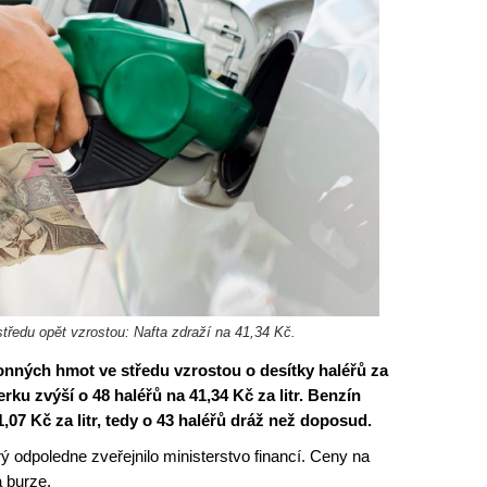
ředu opět vzrostou: Nafta zdraží na 41,34 Kč.
nných hmot ve středu vzrostou o desítky haléřů za
terku zvýší o 48 haléřů na 41,34 Kč za litr. Benzín
,07 Kč za litr, tedy o 43 haléřů dráž než doposud.
ý odpoledne zveřejnilo ministerstvo financí. Ceny na
a burze.