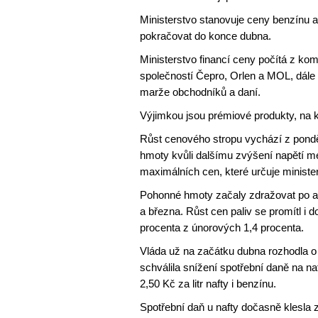
Ministerstvo stanovuje ceny benzínu a
pokračovat do konce dubna.
Ministerstvo financí ceny počítá z k
společností Čepro, Orlen a MOL, dále 
marže obchodníků a daní.
Výjimkou jsou prémiové produkty, na k
Růst cenového stropu vychází z ponděl
hmoty kvůli dalšímu zvýšení napětí m
maximálních cen, které určuje ministe
Pohonné hmoty začaly zdražovat po a
a března. Růst cen paliv se promítl i d
procenta z únorových 1,4 procenta.
Vláda už na začátku dubna rozhodla o 
schválila snížení spotřební daně na n
2,50 Kč za litr nafty i benzínu.
Spotřební daň u nafty dočasně klesla z 