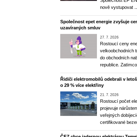
Společnost EP E
nově vystupovat 
Společnost epet energie zvyšuje cen
uzavíraných smluv
27. 7. 2026
Rostoucí ceny ene
velkoobchodních tr
do obchodních na
republice. Zatímc
Řidiči elektromobilů odebrali v letoš
o 29 % více elektřiny
21. 7. 2026
Rostoucí počet el
projevuje nárůste
veřejných dobíjec
certifikované bez
ČEZ chce jadernou elektrárnu Temel