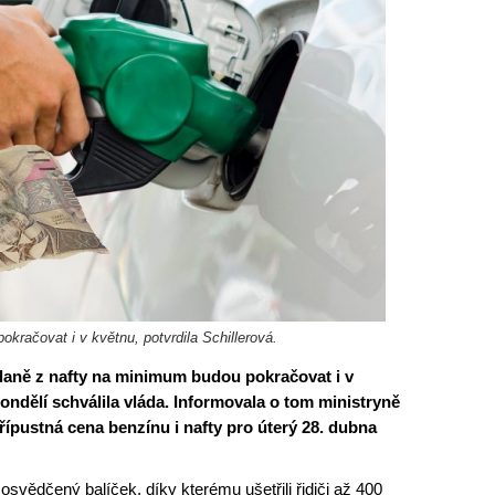
račovat i v květnu, potvrdila Schillerová.
 daně z nafty na minimum budou pokračovat i v
ondělí schválila vláda. Informovala o tom ministryně
řípustná cena benzínu i nafty pro úterý 28. dubna
svědčený balíček, díky kterému ušetřili řidiči až 400