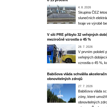
4. 8. 2026
Skupina ČEZ letos 
slunečních elektrá
hraje ve výrobě b
V síti PRE přibylo 32 veřejných dobí
meziročně vzrostla o 45 %
28. 7. 2026
V prvním pololetí 
veřejných dobíjec
vzrostla o 45 %, 
Babišova vláda schválila akceleračn
obnovitelných zdrojů
27. 7. 2026
Babišova vláda sc
zóny, které umožň
obnovitelných zdr