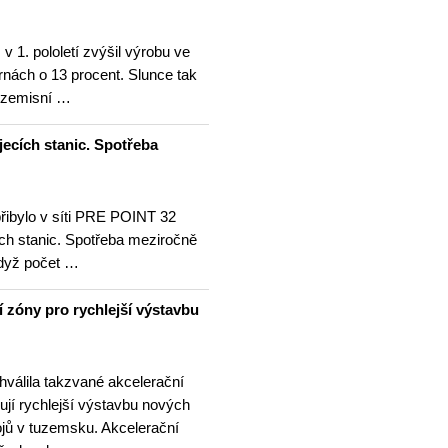
v 1. pololetí zvýšil výrobu ve
rnách o 13 procent. Slunce tak
ezemisní …
jecích stanic. Spotřeba
přibylo v síti PRE POINT 32
ích stanic. Spotřeba meziročně
když počet …
í zóny pro rychlejší výstavbu
hválila takzvané akcelerační
ují rychlejší výstavbu nových
ojů v tuzemsku. Akcelerační