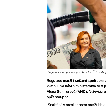
Regulace cen pohonných hmot v ČR bude pok
Regulace marží i snížení spotřební
květnu. Na návrh ministerstva to v p
Alena Schillerová (ANO). Nejvyšší p
opět stoupne.
„Společně s monitoringem marží jde o o