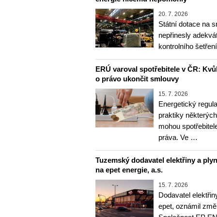
20. 7. 2026
Státní dotace na s
nepřinesly adekvát
kontrolního šetře
ERÚ varoval spotřebitele v ČR: Kvůl
o právo ukončit smlouvy
15. 7. 2026
Energetický regul
praktiky některých
mohou spotřebitele
práva. Ve …
Tuzemský dodavatel elektřiny a ply
na epet energie, a.s.
15. 7. 2026
Dodavatel elektři
epet, oznámil zm