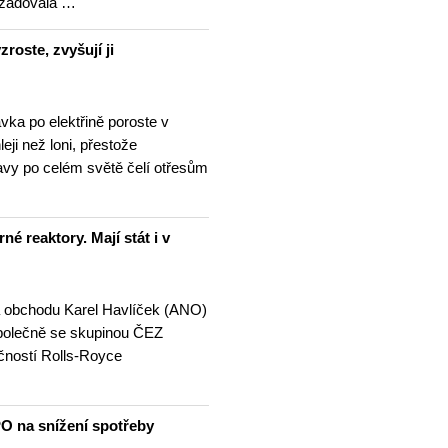
ožadovala …
roste, zvyšují ji
vka po elektřině poroste v
eji než loni, přestože
avy po celém světě čelí otřesům
né reaktory. Mají stát i v
a obchodu Karel Havlíček (ANO)
 společně se skupinou ČEZ
čností Rolls-Royce
…
O na snížení spotřeby