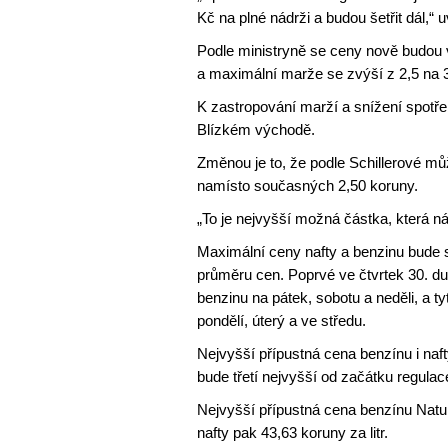
Kč na plné nádrži a budou šetřit dál,“ 
Podle ministryně se ceny nově budou 
a maximální marže se zvýší z 2,5 na 3 
K zastropování marží a snížení spotřebn
Blízkém východě.
Změnou je to, že podle Schillerové mů
namísto současných 2,50 koruny.
„To je nejvyšší možná částka, která ná
Maximální ceny nafty a benzinu bude s
průměru cen. Poprvé ve čtvrtek 30. du
benzinu na pátek, sobotu a neděli, a 
pondělí, úterý a ve středu.
Nejvyšší přípustná cena benzínu i naf
bude třetí nejvyšší od začátku regulac
Nejvyšší přípustná cena benzínu Natura
nafty pak 43,63 koruny za litr.