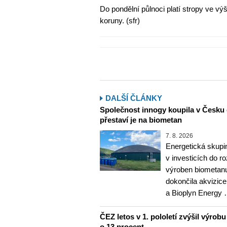
Do pondělní půlnoci platí stropy ve výš
koruny. (sfr)
DALŠÍ ČLÁNKY
Společnost innogy koupila v Česku 
přestaví je na biometan
7. 8. 2026
Energetická skupi
v investicích do r
výroben biometanu
dokončila akvizice
a Bioplyn Energy
ČEZ letos v 1. pololetí zvýšil výrob
o 13 procent