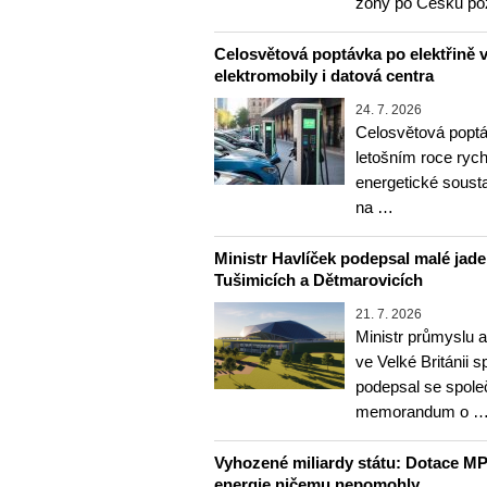
zóny po Česku p
Celosvětová poptávka po elektřině vz
elektromobily i datová centra
24. 7. 2026
Celosvětová poptá
letošním roce rychl
energetické soust
na …
Ministr Havlíček podepsal malé jader
Tušimicích a Dětmarovicích
21. 7. 2026
Ministr průmyslu 
ve Velké Británii
podepsal se spole
memorandum o 
Vyhozené miliardy státu: Dotace MP
energie ničemu nepomohly