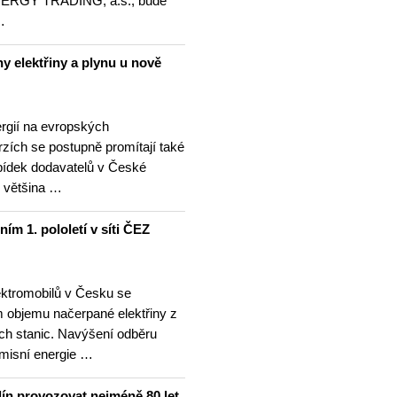
NERGY TRADING, a.s., bude
…
y elektřiny a plynu u nově
rgií na evropských
zích se postupně promítají také
bídek dodavatelů v České
o většina …
ním 1. pololetí v síti ČEZ
ektromobilů v Česku se
m objemu načerpané elektřiny z
ích stanic. Navýšení odběru
emisní energie …
ín provozovat nejméně 80 let,