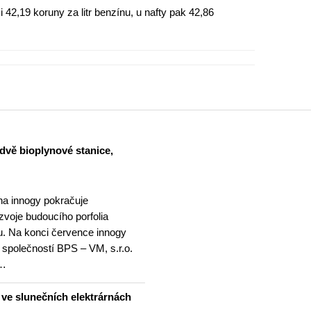
i 42,19 koruny za litr benzínu, u nafty pak 42,86
dvě bioplynové stanice,
na innogy pokračuje
ozvoje budoucího porfolia
. Na konci července innogy
 společností BPS – VM, s.r.o.
 …
u ve slunečních elektrárnách