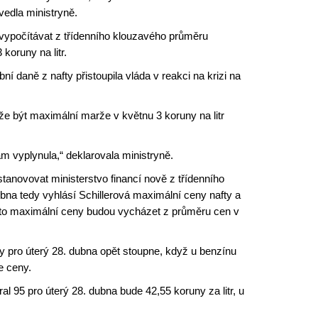
uvedla ministryně.
vypočítávat z třídenního klouzavého průměru
koruny na litr.
í daně z nafty přistoupila vláda v reakci na krizi na
že být maximální marže v květnu 3 koruny na litr
m vyplynula,“ deklarovala ministryně.
tanovovat ministerstvo financí nově z třídenního
bna tedy vyhlásí Schillerová maximální ceny nafty a
tyto maximální ceny budou vycházet z průměru cen v
ty pro úterý 28. dubna opět stoupne, když u benzínu
e ceny.
l 95 pro úterý 28. dubna bude 42,55 koruny za litr, u