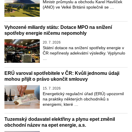
Ministr průmyslu a obchodu Karel Havlíček
(ANO) ve Velké Británii společně se …
Vyhozené miliardy státu: Dotace MPO na snížení
spotřeby energie ničemu nepomohly
20. 7. 2026
Státní dotace na snížení spotřeby energie v
ČR nepřinesly adekvátní výsledky. Vyplynulo
…
ERÚ varoval spotřebitele v ČR: Kvůli jednomu údaji
mohou přijít o právo ukončit smlouvy
15. 7. 2026
Energetický regulační úřad (ERÚ) upozornil
na praktiky některých obchodníků s
energiemi, které …
Tuzemský dodavatel elektřiny a plynu epet změnil
obchodní název na epet energie, a.s.