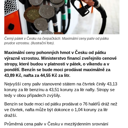
Černý pátek v Česku na čerpačkách: Maximální ceny paliv od pátku
prudce vzrostou. (Ilustrační foto).
Maximální ceny pohonných hmot v Česku od pátku
výrazně vzrostou. Ministerstvo financí zveřejnilo cenové
stropy, které budou v platnosti v pátek, o víkendu a v
pondělí. Benzín se bude moci prodávat maximálně za
43,89 Kč, nafta za 44,55 Kč za litr.
Nejvyšší ceny paliv stanovené státem na čtvrtek činily 43,13
koruny za litr benzínu a 43,51 koruny za litr nafty. Stropy se
tedy v obou případech zvýšily.
Benzín se bude moci od pátku prodávat o 76 haléřů dráž než
ve čtvrtek, nafta může být dokonce o 1,04 koruny za litr
dražší.
Průměrná cena paliv v Česku v mezitýdenním srovnání