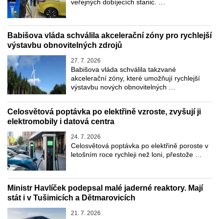
veřejných dobíjecích stanic. …
Babišova vláda schválila akcelerační zóny pro rychlejší
výstavbu obnovitelných zdrojů
27. 7. 2026
Babišova vláda schválila takzvané
akcelerační zóny, které umožňují rychlejší
výstavbu nových obnovitelných …
Celosvětová poptávka po elektřině vzroste, zvyšují ji
elektromobily i datová centra
24. 7. 2026
Celosvětová poptávka po elektřině poroste v
letošním roce rychleji než loni, přestože …
Ministr Havlíček podepsal malé jaderné reaktory. Mají
stát i v Tušimicích a Dětmarovicích
21. 7. 2026