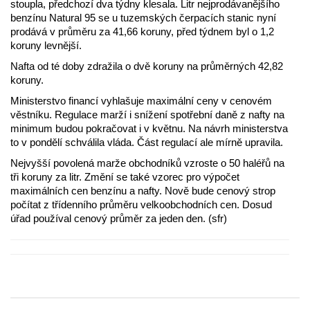
stoupla, předchozí dva týdny klesala. Litr nejprodávanějšího
benzínu Natural 95 se u tuzemských čerpacích stanic nyní
prodává v průměru za 41,66 koruny, před týdnem byl o 1,2
koruny levnější.
Nafta od té doby zdražila o dvě koruny na průměrných 42,82
koruny.
Ministerstvo financí vyhlašuje maximální ceny v cenovém
věstníku. Regulace marží i snížení spotřební daně z nafty na
minimum budou pokračovat i v květnu. Na návrh ministerstva
to v pondělí schválila vláda. Část regulací ale mírně upravila.
Nejvyšší povolená marže obchodníků vzroste o 50 haléřů na
tři koruny za litr. Změní se také vzorec pro výpočet
maximálních cen benzínu a nafty. Nově bude cenový strop
počítat z třídenního průměru velkoobchodních cen. Dosud
úřad používal cenový průměr za jeden den. (sfr)