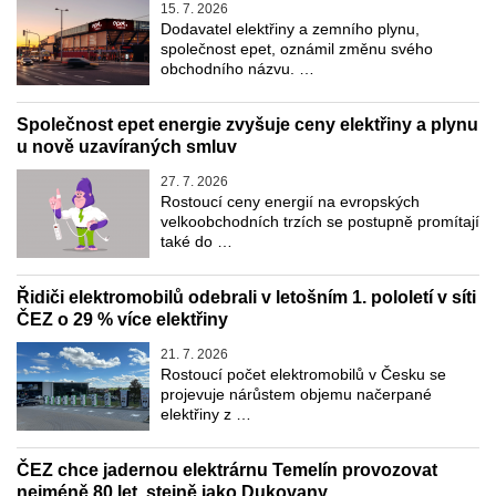
15. 7. 2026
Dodavatel elektřiny a zemního plynu,
společnost epet, oznámil změnu svého
obchodního názvu. …
Společnost epet energie zvyšuje ceny elektřiny a plynu
u nově uzavíraných smluv
27. 7. 2026
Rostoucí ceny energií na evropských
velkoobchodních trzích se postupně promítají
také do …
Řidiči elektromobilů odebrali v letošním 1. pololetí v síti
ČEZ o 29 % více elektřiny
21. 7. 2026
Rostoucí počet elektromobilů v Česku se
projevuje nárůstem objemu načerpané
elektřiny z …
ČEZ chce jadernou elektrárnu Temelín provozovat
nejméně 80 let, stejně jako Dukovany