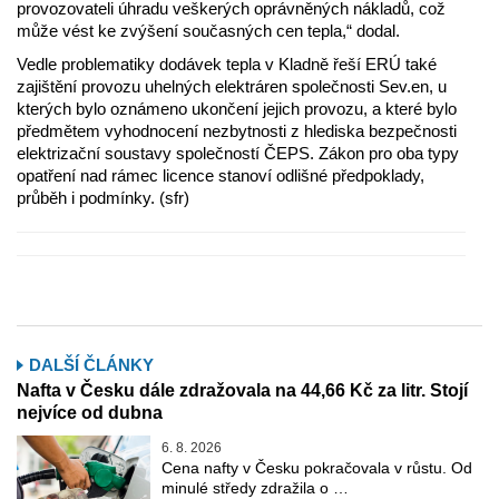
provozovateli úhradu veškerých oprávněných nákladů, což
může vést ke zvýšení současných cen tepla,“ dodal.
Vedle problematiky dodávek tepla v Kladně řeší ERÚ také
zajištění provozu uhelných elektráren společnosti Sev.en, u
kterých bylo oznámeno ukončení jejich provozu, a které bylo
předmětem vyhodnocení nezbytnosti z hlediska bezpečnosti
elektrizační soustavy společností ČEPS. Zákon pro oba typy
opatření nad rámec licence stanoví odlišné předpoklady,
průběh i podmínky. (sfr)
DALŠÍ ČLÁNKY
Nafta v Česku dále zdražovala na 44,66 Kč za litr. Stojí
nejvíce od dubna
6. 8. 2026
Cena nafty v Česku pokračovala v růstu. Od
minulé středy zdražila o …