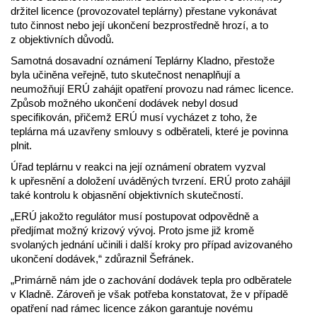
držitel licence (provozovatel teplárny) přestane vykonávat
tuto činnost nebo její ukončení bezprostředně hrozí, a to
z objektivních důvodů.
Samotná dosavadní oznámení Teplárny Kladno, přestože
byla učiněna veřejně, tuto skutečnost nenaplňují a
neumožňují ERÚ zahájit opatření provozu nad rámec licence.
Způsob možného ukončení dodávek nebyl dosud
specifikován, přičemž ERÚ musí vycházet z toho, že
teplárna má uzavřeny smlouvy s odběrateli, které je povinna
plnit.
Úřad teplárnu v reakci na její oznámení obratem vyzval
k upřesnění a doložení uváděných tvrzení. ERÚ proto zahájil
také kontrolu k objasnění objektivních skutečností.
„ERÚ jakožto regulátor musí postupovat odpovědně a
předjímat možný krizový vývoj. Proto jsme již kromě
svolaných jednání učinili i další kroky pro případ avizovaného
ukončení dodávek,“ zdůraznil Šefránek.
„Primárně nám jde o zachování dodávek tepla pro odběratele
v Kladně. Zároveň je však potřeba konstatovat, že v případě
opatření nad rámec licence zákon garantuje novému