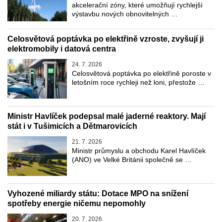
akcelerační zóny, které umožňují rychlejší
výstavbu nových obnovitelných …
Celosvětová poptávka po elektřině vzroste, zvyšují ji
elektromobily i datová centra
24. 7. 2026
Celosvětová poptávka po elektřině poroste v
letošním roce rychleji než loni, přestože …
Ministr Havlíček podepsal malé jaderné reaktory. Mají
stát i v Tušimicích a Dětmarovicích
21. 7. 2026
Ministr průmyslu a obchodu Karel Havlíček
(ANO) ve Velké Británii společně se …
Vyhozené miliardy státu: Dotace MPO na snížení
spotřeby energie ničemu nepomohly
20. 7. 2026