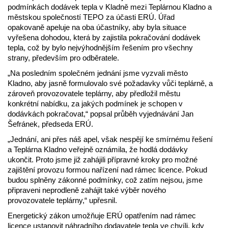
podmínkách dodávek tepla v Kladně mezi Teplárnou Kladno a
městskou společností TEPO za účasti ERÚ. Úřad
opakovaně apeluje na oba účastníky, aby byla situace
vyřešena dohodou, která by zajistila pokračování dodávek
tepla, což by bylo nejvýhodnějším řešením pro všechny
strany, především pro odběratele.
„Na posledním společném jednání jsme vyzvali město
Kladno, aby jasně formulovalo své požadavky vůči teplárně, a
zároveň provozovatele teplárny, aby předložil městu
konkrétní nabídku, za jakých podmínek je schopen v
dodávkách pokračovat,“ popsal průběh vyjednávání Jan
Šefránek, předseda ERÚ.
„Jednání, ani přes náš apel, však nespějí ke smírnému řešení
a Teplárna Kladno veřejně oznámila, že hodlá dodávky
ukončit. Proto jsme již zahájili přípravné kroky pro možné
zajištění provozu formou nařízení nad rámec licence. Pokud
budou splněny zákonné podmínky, což zatím nejsou, jsme
připraveni neprodleně zahájit také výběr nového
provozovatele teplárny,“ upřesnil.
Energetický zákon umožňuje ERÚ opatřením nad rámec
licence ustanovit náhradního dodavatele tepla ve chvíli, kdy