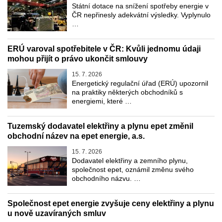
Státní dotace na snížení spotřeby energie v
ČR nepřinesly adekvátní výsledky. Vyplynulo
…
ERÚ varoval spotřebitele v ČR: Kvůli jednomu údaji
mohou přijít o právo ukončit smlouvy
15. 7. 2026
Energetický regulační úřad (ERÚ) upozornil
na praktiky některých obchodníků s
energiemi, které …
Tuzemský dodavatel elektřiny a plynu epet změnil
obchodní název na epet energie, a.s.
15. 7. 2026
Dodavatel elektřiny a zemního plynu,
společnost epet, oznámil změnu svého
obchodního názvu. …
Společnost epet energie zvyšuje ceny elektřiny a plynu
u nově uzavíraných smluv