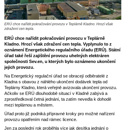
ERÚ chce nařídit pokračování provozu v Teplárně Kladno. Hrozí však
zdražení cen tepla.
ERÚ chce nařídit pokračování provozu v Teplárně
Kladno. Hrozí však zdražení cen tepla. Vyplynulo to z
oznámení Energetického regulačního úřadu (ERÚ). Státní
úřad také řeší zajištění provozu uhelných elektráren
společnosti Sev.en, u kterých bylo oznámeno ukončení
jejich provozu.
Na Energetický regulační úřad se obracejí odběratelé z
Kladna s obavou z náhlého ukončení dodávek tepla od
Teplárny Kladno, která veřejně avizovala ukončení provozu.
Ačkoliv se ERÚ dlouhodobě situací v Kladně zabývá a
zprostředkoval četná jednání, ta zatím nevedla k dohodě
mezi teplárnou a městem.
Úřad proto již podniká přípravné kroky pro možné nařízení
provozu opatřením nad rámec licence.
Jen za poslední rok proběhla více jak desítka jednání o